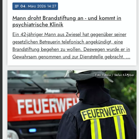
04
. März 2026 14:27
notes
Mann droht Brandstiftung an - und kommt in
psychiatrische Klinik
Ein 42-jähriger Mann aus Zwiesel hat gegenüber seiner
gesetzlichen Betreuerin telefonisch angekündigt, eine
Brandstiftung begehen zu wollen. Deswegen wurde er in
Gewahrsam genommen und zur Dienststelle gebracht. …
Foto: Fotolia / Stefan KÃ¶rber