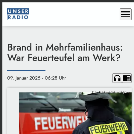
menu
Brand in Mehrfamilienhaus:
War Feuerteufel am Werk?
headphones
chrome_reader_mode
09. Januar 2025
· 06:28 Uhr
Foto: Fotolia / Stefan KÃ¶rber