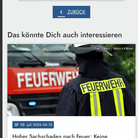
chevron_left
ZURÜCK
Das könnte Dich auch interessieren
Foto: Fotolia / Stefan KÃ¶rber
10
. Juli 2026 06:13
notes
Hoher Sachschaden nach Feuer: Keine