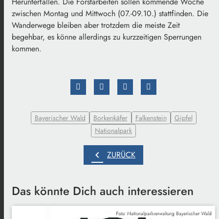
Herunterfallen. Die Forstarbeiten sollen kommende Woche
zwischen Montag und Mittwoch (07.-09.10.) stattfinden. Die
Wanderwege bleiben aber trotzdem die meiste Zeit
begehbar, es könne allerdings zu kurzzeitigen Sperrungen
kommen.
Bayerischer Wald
Borkenkäfer
Falkenstein
Gipfel
Nationalpark
chevron_left
ZURÜCK
Das könnte Dich auch interessieren
Foto: Nationalparkverwaltung Bayerischer Wald