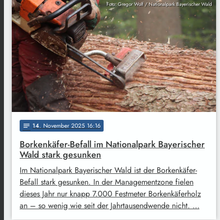
Foto: Gregor Wolf / Nationalpark Bayerischer Wald
14
. November 2025 16:16
notes
Borkenkäfer-Befall im Nationalpark Bayerischer
Wald stark gesunken
Im Nationalpark Bayerischer Wald ist der Borkenkäfer-
Befall stark gesunken. In der Managementzone fielen
dieses Jahr nur knapp 7.000 Festmeter Borkenkäferholz
an – so wenig wie seit der Jahrtausendwende nicht. …