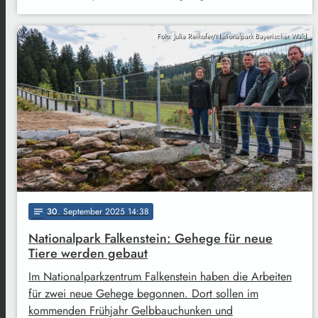
Foto: Julia Reihofer/Nationalpark Bayerischer Wald
30
. September 2025 14:38
notes
Nationalpark Falkenstein: Gehege für neue
Tiere werden gebaut
Im Nationalparkzentrum Falkenstein haben die Arbeiten
für zwei neue Gehege begonnen. Dort sollen im
kommenden Frühjahr Gelbbauchunken und