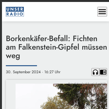
menu
Borkenkäfer-Befall: Fichten
am Falkenstein-Gipfel müssen
weg
headphones
chrome_reader_mode
30. September 2024
· 16:27 Uhr
Foto: Nationalpark Bayerischer Wald