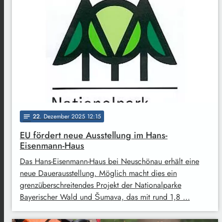
22
. Dezember 2025 12:15
notes
EU fördert neue Ausstellung im Hans-
Eisenmann-Haus
Das Hans-Eisenmann-Haus bei Neuschönau erhält eine
neue Dauerausstellung. Möglich macht dies ein
grenzüberschreitendes Projekt der Nationalparke
Bayerischer Wald und Šumava, das mit rund 1,8 …