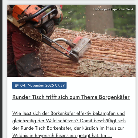
Nationalpark Bayerischer Wald
04
. November 2025 07:39
notes
Runder Tisch trifft sich zum Thema Borgenkäfer
Wie lässt sich der Borkenkäfer effektiv bekämpfen und
gleichzeitig der Wald schützen? Damit beschäftigt sich
der Runde Tisch Borkenkäfer, der kürzlich im Haus zur
Wildnis in Bayerisch Eisenstein getagt hat. Im …