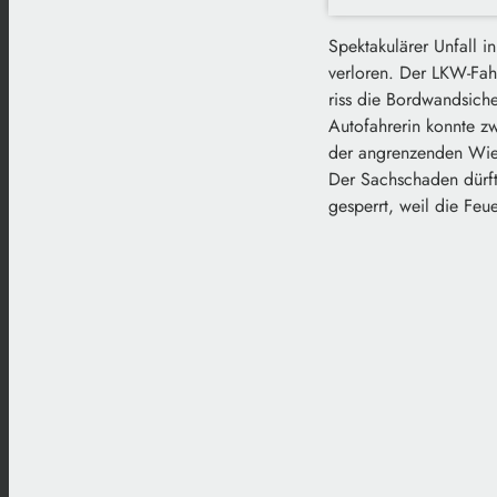
Spektakulärer Unfall i
verloren. Der LKW-Fahr
riss die Bordwandsich
Autofahrerin konnte zw
der angrenzenden Wiese
Der Sachschaden dürft
gesperrt, weil die Fe