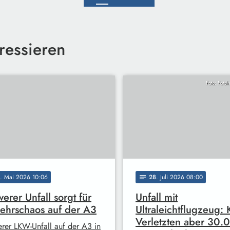
ressieren
Foto: Fotol
. Mai 2026 10:06
28
. Juli 2026 08:00
notes
erer Unfall sorgt für
Unfall mit
ehrschaos auf der A3
Ultraleichtflugzeug: 
Verletzten aber 30.
rer LKW-Unfall auf der A3 in