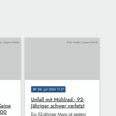
ia / Jürgen Fälchle
Foto: Fotolia / Jürgen Fälchle
24
. Juli 2026 11:37
notes
Unfall mit Mühlrad - 92-
Keine
Jähriger schwer verletzt
000
Ein 92-jähriger Mann ist gestern