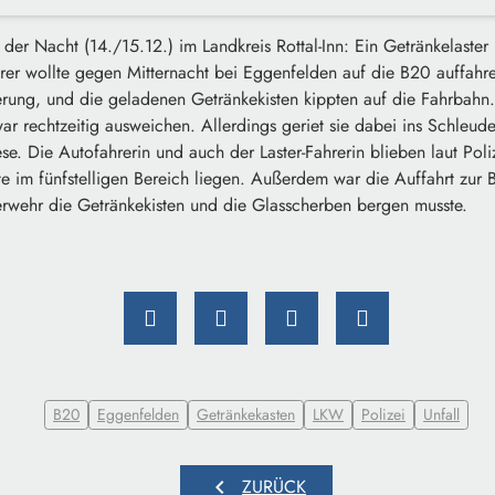
n der Nacht (14./15.12.) im Landkreis Rottal-Inn: Ein Getränkelaster
er wollte gegen Mitternacht bei Eggenfelden auf die B20 auffahre
erung, und die geladenen Getränkekisten kippten auf die Fahrbahn
ar rechtzeitig ausweichen. Allerdings geriet sie dabei ins Schleud
. Die Autofahrerin und auch der Laster-Fahrerin blieben laut Poli
e im fünfstelligen Bereich liegen. Außerdem war die Auffahrt zur
uerwehr die Getränkekisten und die Glasscherben bergen musste.
B20
Eggenfelden
Getränkekasten
LKW
Polizei
Unfall
chevron_left
ZURÜCK