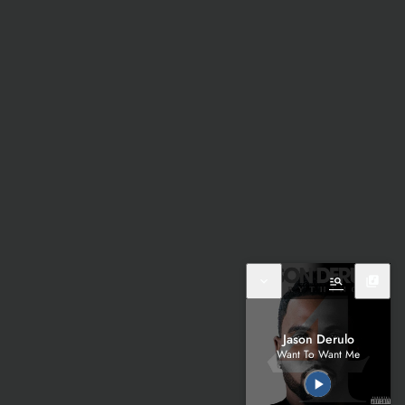
expand_more
manage_search
library_music
Jason Derulo
Want To Want Me
play_arrow