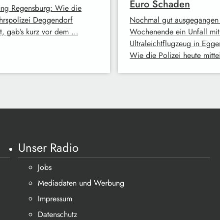
Euro Schaden
ung Regensburg: Wie die
hrspolizei Deggendorf
Nochmal gut ausgegangen 
lt, gab’s kurz vor dem …
Wochenende ein Unfall mit
Ultraleichtflugzeug in Egge
Wie die Polizei heute mitte
Unser Radio
Jobs
Mediadaten und Werbung
Impressum
Datenschutz