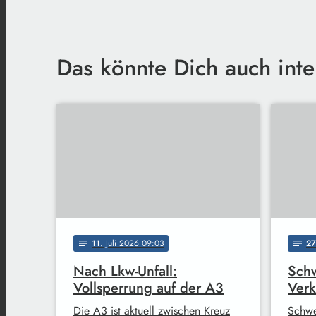
Das könnte Dich auch inte
11
. Juli 2026 09:03
27
notes
notes
Nach Lkw-Unfall:
Schw
Vollsperrung auf der A3
Verk
Die A3 ist aktuell zwischen Kreuz
Schwe