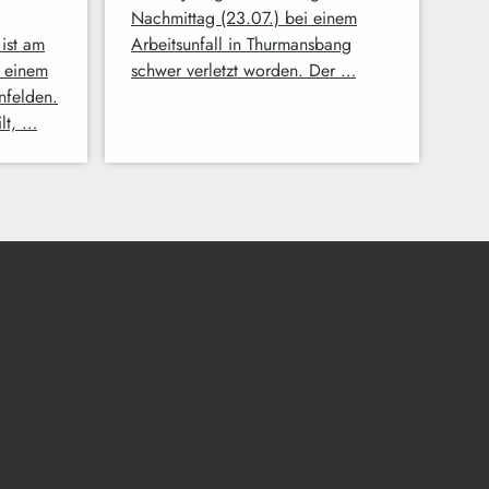
Nachmittag (23.07.) bei einem
ist am
Arbeitsunfall in Thurmansbang
 einem
schwer verletzt worden. Der …
nfelden.
ilt, …