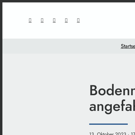
Startse
Bodenm
angefa
13. Oktober 2023
· 1