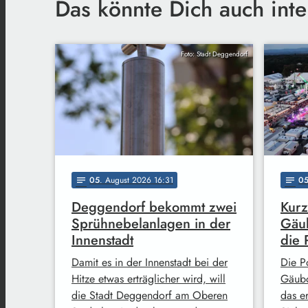
Das könnte Dich auch inte
Foto: Stadt Deggendorf
05
. August 2026 16:31
0
notes
notes
Deggendorf bekommt zwei
Kurz
Sprühnebelanlagen in der
Gäub
Innenstadt
die 
Damit es in der Innenstadt bei der
Die Po
Hitze etwas erträglicher wird, will
Gäubo
die Stadt Deggendorf am Oberen
das e