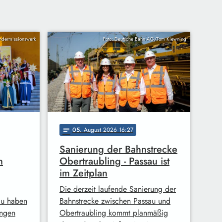
indermissionswerk
Foto: Deutsche Bahn AG/Tom Kiewning
05
. August 2026 16:27
notes
Sanierung der Bahnstrecke
m
Obertraubling - Passau ist
im Zeitplan
Die derzeit laufende Sanierung der
au haben
Bahnstrecke zwischen Passau und
ingen
Obertraubling kommt planmäßig