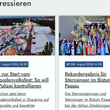
ressieren
Foto: Simone Rieger
Foto: Ralf Adloff / K
5
. August 2026 16:29
05
. August 2026 16:28
notes
 vor Start vom
Rekordergebnis für
odenvolksfest: So will
Sternsinger im Bistu
Polizei kontrollieren
Passau
lizei setzt beim
Die Sternsingerinnen und
denvolksfest in Straubing auf
Sternsinger im Bistum Pass
rprobte und bewährte
bei der Aktion Dreikönigss