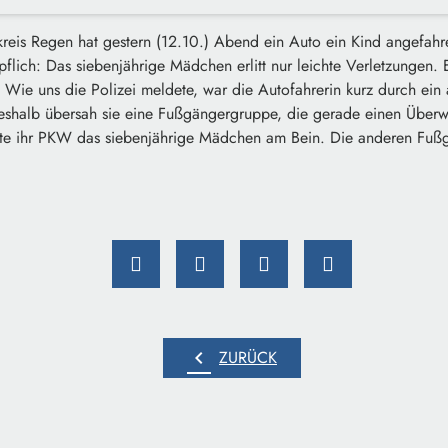
reis Regen hat gestern (12.10.) Abend ein Auto ein Kind angefahr
pflich: Das siebenjährige Mädchen erlitt nur leichte Verletzungen. 
 Wie uns die Polizei meldete, war die Autofahrerin kurz durch ei
shalb übersah sie eine Fußgängergruppe, die gerade einen Überwe
rte ihr PKW das siebenjährige Mädchen am Bein. Die anderen Fu
chevron_left
ZURÜCK