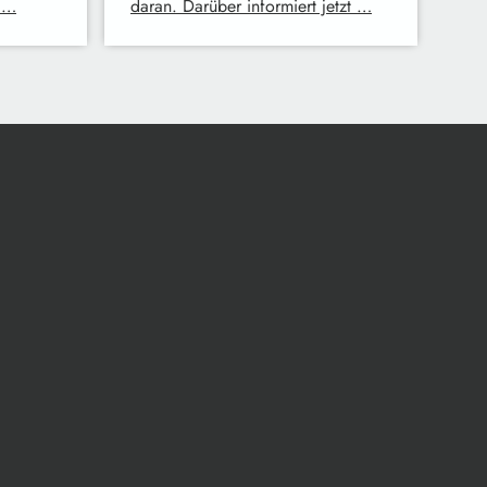
 …
daran. Darüber informiert jetzt …