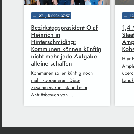
27
. Juli 2026 07:57
13
notes
notes
Bezirkstagspräsident Olaf
1,4 
Heinrich in
Staa
Hinterschmiding:
Amph
Kommunen können künftig
Kob
nicht mehr jede Aufgabe
Hier 
alleine schaffen
Amphi
Kommunen sollen künftig noch
überq
mehr kooperieren. Diese
Landk
Zusammenarbeit stand beim
Antrittsbesuch von …