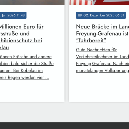
. Juli 2026 11:48
02
. Dezember 2025 06:31
notes
Millionen Euro für
Neue Brücke im Lan
tsstraße und
Freyung-Grafenau ist
ibienschutz bei
"fahrbereit"
elau
Gute Nachrichten für
können Frösche und andere
Verkehrsteilnehmer im Land
bien bald sicher die Straße
Freyung-Grafenau: Nach ei
ueren: Bei Kobelau im
monatelangen Vollsperrung
reis Regen werden vier …