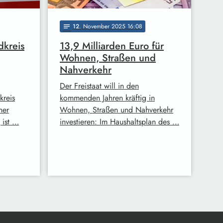
12
. November 2025 16:08
notes
dkreis
13,9 Milliarden Euro für
Wohnen, Straßen und
Nahverkehr
Der Freistaat will in den
kreis
kommenden Jahren kräftig in
ner
Wohnen, Straßen und Nahverkehr
 ist …
investieren: Im Haushaltsplan des …