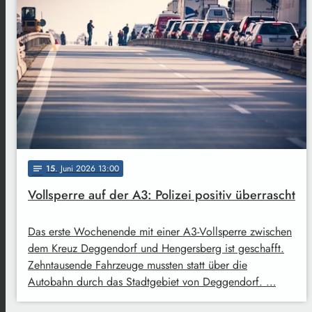
15
. Juni 2026 13:00
notes
Vollsperre auf der A3: Polizei positiv überrascht
Das erste Wochenende mit einer A3-Vollsperre zwischen
dem Kreuz Deggendorf und Hengersberg ist geschafft.
Zehntausende Fahrzeuge mussten statt über die
Autobahn durch das Stadtgebiet von Deggendorf. …