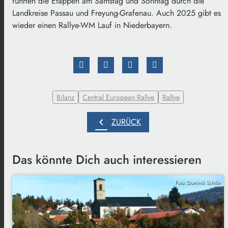
führten die Etappen am Samstag und Sonntag durch die
Landkreise Passau und Freyung-Grafenau. Auch 2025 gibt es
wieder einen Rallye-WM Lauf in Niederbayern.
Bilanz
Central European Rallye
Rallye
chevron_left
ZURÜCK
Das könnte Dich auch interessieren
Foto: Dominik Schille