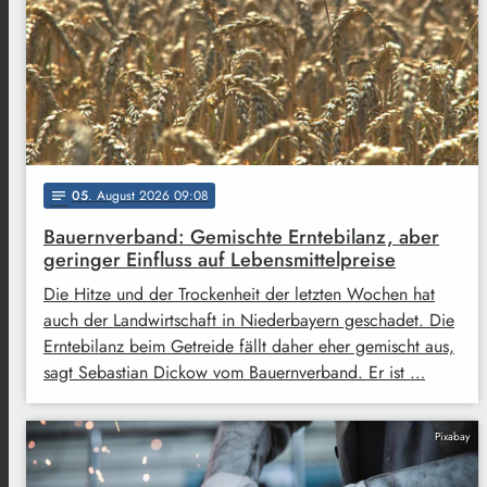
05
. August 2026 09:08
notes
Bauernverband: Gemischte Erntebilanz, aber
geringer Einfluss auf Lebensmittelpreise
Die Hitze und der Trockenheit der letzten Wochen hat
auch der Landwirtschaft in Niederbayern geschadet. Die
Erntebilanz beim Getreide fällt daher eher gemischt aus,
sagt Sebastian Dickow vom Bauernverband. Er ist …
Pixabay