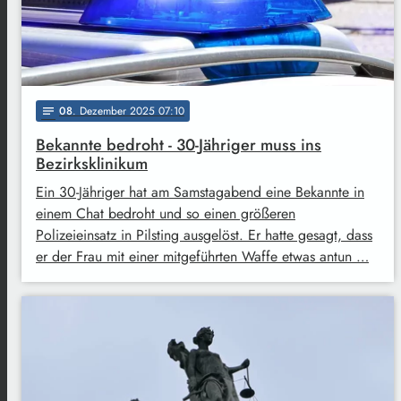
08
. Dezember 2025 07:10
notes
Bekannte bedroht - 30-Jähriger muss ins
Bezirksklinikum
Ein 30-Jähriger hat am Samstagabend eine Bekannte in
einem Chat bedroht und so einen größeren
Polizeieinsatz in Pilsting ausgelöst. Er hatte gesagt, dass
er der Frau mit einer mitgeführten Waffe etwas antun …