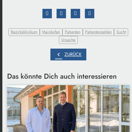
Bezirksklinikum
Mainkofen
Patienten
Patientenzahlen
Sucht
Ursache
chevron_left
ZURÜCK
Das könnte Dich auch interessieren
Foto: Bezirk Niederbayern, Manuela Lang