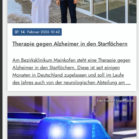
14
. Februar 2026 10:42
notes
Therapie gegen Alzheimer in den Startlöchern
Am Bezirksklinikum Mainkofen steht eine Therapie gegen
Alzheimer in den Startlöchern. Diese ist seit einigen
Monaten in Deutschland zugelassen und soll im Laufe
des Jahres auch von der neurologischen Abteilung am …
Foto: Fotolia / Jürgen Fälchle