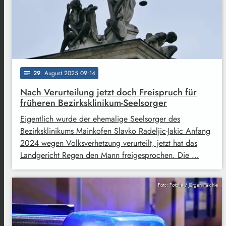
29
. August 2025 09:14
notes
Nach Verurteilung jetzt doch Freispruch für
früheren Bezirksklinikum-Seelsorger
Eigentlich wurde der ehemalige Seelsorger des
Bezirksklinikums Mainkofen Slavko Radeljic-Jakic Anfang
2024 wegen Volksverhetzung verurteilt, jetzt hat das
Landgericht Regen den Mann freigesprochen. Die …
Foto: Fotolia / Jürgen Fälchle