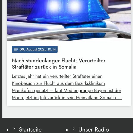
09
. August 2025 10:14
notes
Nach stundenlanger Flucht: Verurteilter
Straftäter zurück in Somalia
Letztes Jahr hat ein verurteilter Straftäter einen
Kinobesuch zur Flucht aus dem Bezirksklinikum
Mainkofen genutzt – laut Mediengruppe Bayern ist der
Mann jetzt im Juli zurück in sein Heimatland Somalia …
Startseite
Unser Radio