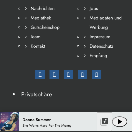
Nachrichten
Jobs
Mediathek
Mediadaten und
Gutscheinshop
Werbung
Team
Impressum
Kontakt
Datenschutz
Empfang
Privatsphäre
Donna Summer
library_music
play_arrow
She Works Hard For The Money