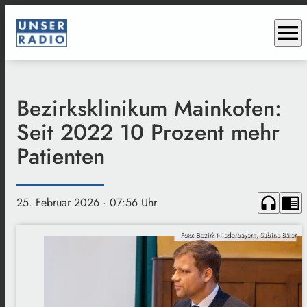
menu
Bezirksklinikum Mainkofen:
Seit 2022 10 Prozent mehr
Patienten
headphones
chrome_reader_mode
25. Februar 2026
· 07:56 Uhr
Foto: Bezirk Niederbayern, Sabine Bäter