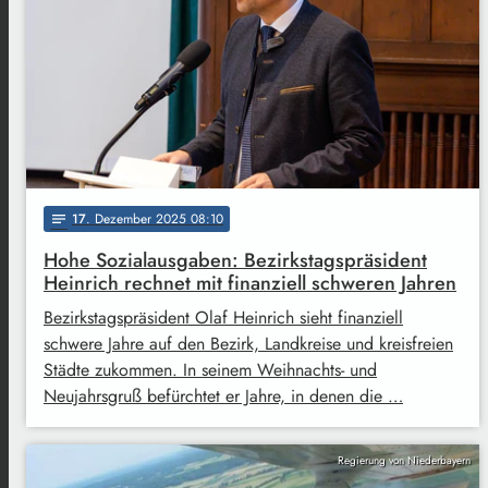
17
. Dezember 2025 08:10
notes
Hohe Sozialausgaben: Bezirkstagspräsident
Heinrich rechnet mit finanziell schweren Jahren
Bezirkstagspräsident Olaf Heinrich sieht finanziell
schwere Jahre auf den Bezirk, Landkreise und kreisfreien
Städte zukommen. In seinem Weihnachts- und
Neujahrsgruß befürchtet er Jahre, in denen die …
Regierung von Niederbayern