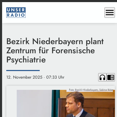
menu
Bezirk Niederbayern plant
Zentrum für Forensische
Psychiatrie
headphones
chrome_reader_mode
12. November 2025
· 07:33 Uhr
Foto: Bezirk Niederbayern, Sabine Bäter