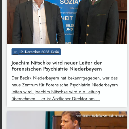
19
. Dezember 2025 13:50
notes
Joachim Nitschke wird neuer Leiter der
Forensischen Psychiatrie Niederbayern
Der Bezirk Niederbayern hat bekanntgegeben, wer das
neue Zentrum für Forensische Psychiatrie Niederbayern
leiten wird. Joachim Nitschke wird die Leitung
übernehmen – er ist Ärztlicher Direktor am …
Foto: Bezirk Niederbayern, Sabine Bäter