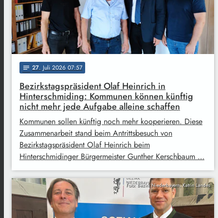
27
. Juli 2026 07:57
notes
Bezirkstagspräsident Olaf Heinrich in
Hinterschmiding: Kommunen können künftig
nicht mehr jede Aufgabe alleine schaffen
Kommunen sollen künftig noch mehr kooperieren. Diese
Zusammenarbeit stand beim Antrittsbesuch von
Bezirkstagspräsident Olaf Heinrich beim
Hinterschmidinger Bürgermeister Gunther Kerschbaum …
Foto: Bezirk Niederbayern, Katrin Landes