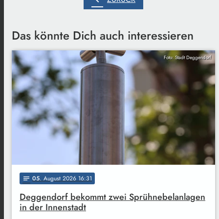
Das könnte Dich auch interessieren
Foto: Stadt Deggendorf
05
. August 2026 16:31
notes
Deggendorf bekommt zwei Sprühnebelanlagen
in der Innenstadt