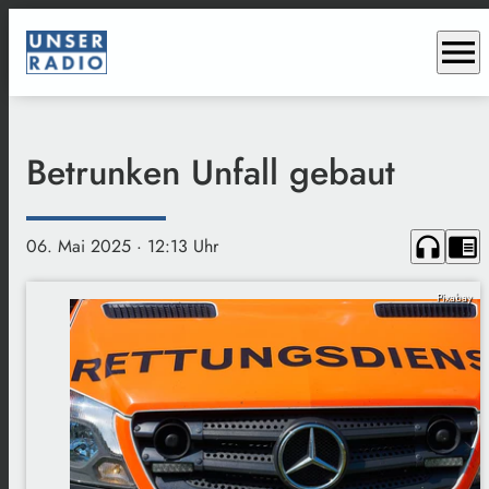
menu
Betrunken Unfall gebaut
headphones
chrome_reader_mode
06. Mai 2025
· 12:13 Uhr
Pixabay