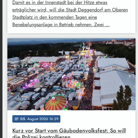
Damit es in der Innenstadt bei der Hitze etwas
erträglicher wird, will die Stadt Deggendorf am Oberen
Stadtplatz in den kommenden Tagen eine
Benebelungsanlage in Betrieb nehmen. Zwei …
Foto: Simone Rieger
05
. August 2026 16:29
notes
Kurz vor Start vom Gäubodenvolksfest: So will
die Polizei kontrollieren