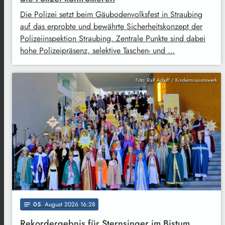
Die Polizei setzt beim Gäubodenvolksfest in Straubing
auf das erprobte und bewährte Sicherheitskonzept der
Polizeiinspektion Straubing. Zentrale Punkte sind dabei
hohe Polizeipräsenz, selektive Taschen- und …
Foto: Ralf Adloff / Kindermissionswerk
05
. August 2026 16:28
notes
Rekordergebnis für Sternsinger im Bistum