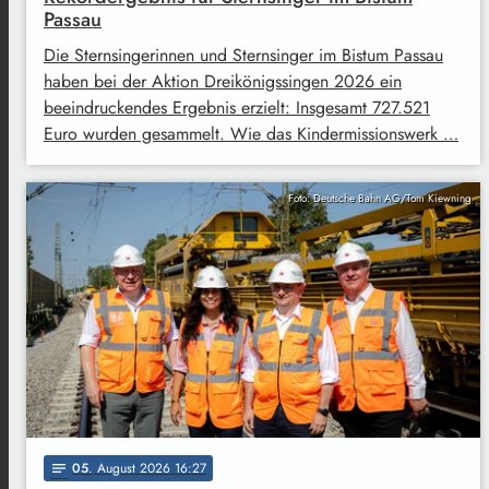
Passau
Die Sternsingerinnen und Sternsinger im Bistum Passau
haben bei der Aktion Dreikönigssingen 2026 ein
beeindruckendes Ergebnis erzielt: Insgesamt 727.521
Euro wurden gesammelt. Wie das Kindermissionswerk …
Foto: Deutsche Bahn AG/Tom Kiewning
05
. August 2026 16:27
notes