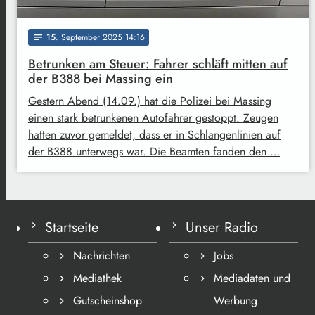
15
. September 2025 14:16
notes
Betrunken am Steuer: Fahrer schläft mitten auf
der B388 bei Massing ein
Gestern Abend (14.09.) hat die Polizei bei Massing
einen stark betrunkenen Autofahrer gestoppt. Zeugen
hatten zuvor gemeldet, dass er in Schlangenlinien auf
der B388 unterwegs war. Die Beamten fanden den …
Startseite
Unser Radio
Nachrichten
Jobs
Mediathek
Mediadaten und
Gutscheinshop
Werbung