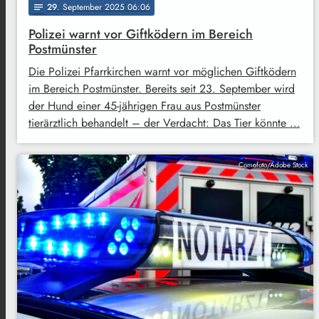
29
. September 2025 06:06
notes
Polizei warnt vor Giftködern im Bereich
Postmünster
Die Polizei Pfarrkirchen warnt vor möglichen Giftködern
im Bereich Postmünster. Bereits seit 23. September wird
der Hund einer 45-jährigen Frau aus Postmünster
tierärztlich behandelt – der Verdacht: Das Tier könnte …
Comofoto/Adobe Stock