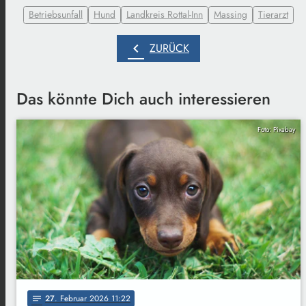
Betriebsunfall
Hund
Landkreis Rottal-Inn
Massing
Tierarzt
chevron_left
ZURÜCK
Das könnte Dich auch interessieren
Foto: Pixabay
27
. Februar 2026 11:22
notes