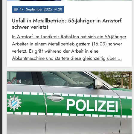
17
. September 2025 14:28
notes
Unfall in Metallbetrieb: 55-Jähriger in Arnstorf
schwer verletzt
In Arnstorf im Landkreis Rottal-Inn hat sich ein 55-jähriger
Arbeiter in einem Metallbetrieb gestern (16.09) schwer
verletzt. Er griff während der Arbeit in eine
Abkantmaschine und startete diese gleichzeitig über …
Foto: Polizei Bayern