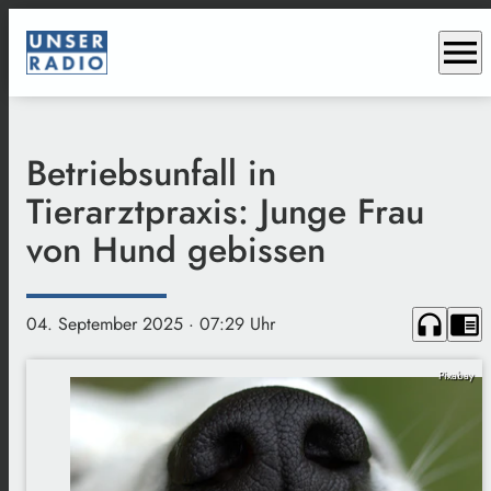
menu
Betriebsunfall in
Tierarztpraxis: Junge Frau
von Hund gebissen
headphones
chrome_reader_mode
04. September 2025
· 07:29 Uhr
Pixabay