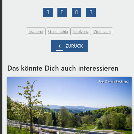
Brauerei
Geschichte
Insolvenz
Viechtach
chevron_left
ZURÜCK
Das könnte Dich auch interessieren
Foto: Daniela Blöchinger