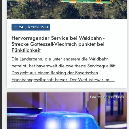
24
. Juli 2026 15:14
notes
Hervorragender Service bei Waldbahn -
Strecke Gotteszell-Viechtach punktet bei
Pünktlichkeit
Die Länderbahn, die unter anderem die Waldbahn
betreibt, hat bayernweit die zweitbeste Servicequalität.
Das geht aus einem Ranking der Bayerischen
Eisenbahngesellschaft hervor. Der Wert ist zwar im …
Foto: Fotolia / Jürgen Fälchle