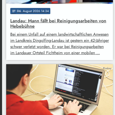
06
. August 2026 14:34
notes
Landau: Mann fällt bei Reinigungsarbeiten von
Hebebühne
Bei einem Unfall auf einem landwirtschaftlichen Anwesen
im Landkreis Dingolfing-Landau ist gestern ein 42-Jähriger
schwer verletzt worden. Er war bei Reinigungsarbeiten
im Landauer Ortsteil Fichtheim von einer mobilen …
Pixabay