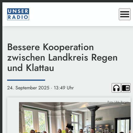
menu
Bessere Kooperation
zwischen Landkreis Regen
und Klattau
headphones
chrome_reader_mode
24. September 2025
· 13:49 Uhr
Foto: LRA Regen