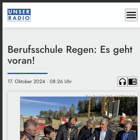
menu
Berufsschule Regen: Es geht
voran!
headphones
chrome_reader_mode
17. Oktober 2024
· 08:26 Uhr
Foto: Dominik Schille, UNSER RADIO