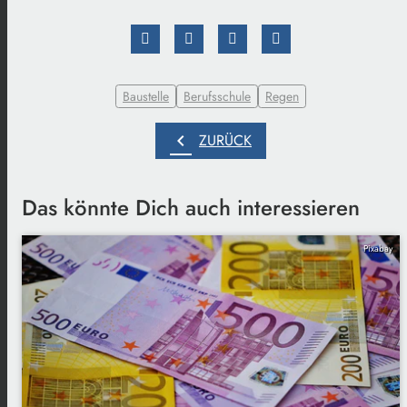
Baustelle
Berufsschule
Regen
chevron_left
ZURÜCK
Das könnte Dich auch interessieren
Pixabay