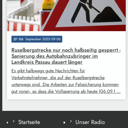
06
. September 2025 09:06
notes
Ruselbergstrecke nur noch halbseitig gesperrt -
Sanierung des Autobahnzubringer im
Landkreis Passau dauert länger
Es gibt halbwegs gute Nachrichten für
Verkehrsteilnehmer, die auf der Ruselbergstrecke
unterwegs sind. Die Arbeiten zur Felssicherung kommen
gut voran, so dass die Vollsperrung ab heute (06.09.) …
Startseite
Unser Radio