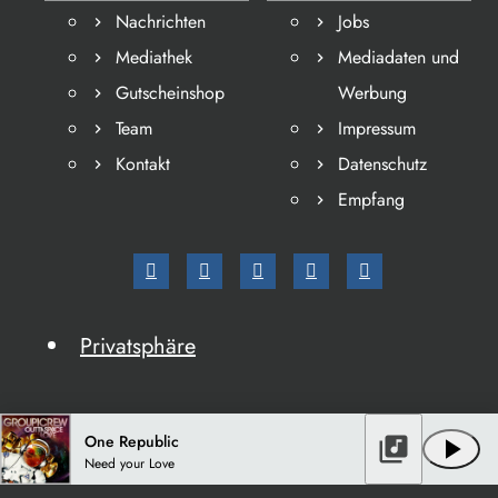
Nachrichten
Jobs
Mediathek
Mediadaten und
Gutscheinshop
Werbung
Team
Impressum
Kontakt
Datenschutz
Empfang
Privatsphäre
One Republic
library_music
play_arrow
Need your Love