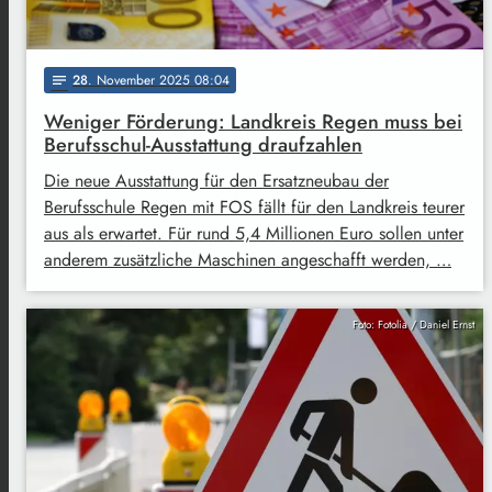
28
. November 2025 08:04
notes
Weniger Förderung: Landkreis Regen muss bei
Berufsschul-Ausstattung draufzahlen
Die neue Ausstattung für den Ersatzneubau der
Berufsschule Regen mit FOS fällt für den Landkreis teurer
aus als erwartet. Für rund 5,4 Millionen Euro sollen unter
anderem zusätzliche Maschinen angeschafft werden, …
Foto: Fotolia / Daniel Ernst