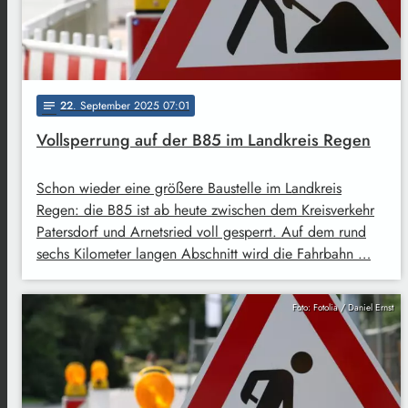
22
. September 2025 07:01
notes
Vollsperrung auf der B85 im Landkreis Regen
Schon wieder eine größere Baustelle im Landkreis
Regen: die B85 ist ab heute zwischen dem Kreisverkehr
Patersdorf und Arnetsried voll gesperrt. Auf dem rund
sechs Kilometer langen Abschnitt wird die Fahrbahn …
Foto: Fotolia / Daniel Ernst