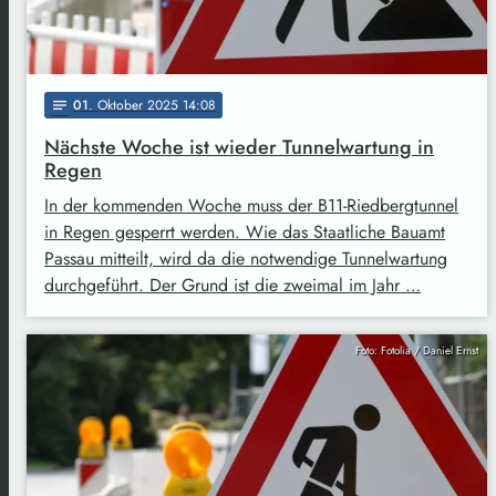
01
. Oktober 2025 14:08
notes
Nächste Woche ist wieder Tunnelwartung in
Regen
In der kommenden Woche muss der B11-Riedbergtunnel
in Regen gesperrt werden. Wie das Staatliche Bauamt
Passau mitteilt, wird da die notwendige Tunnelwartung
durchgeführt. Der Grund ist die zweimal im Jahr …
Foto: Fotolia / Daniel Ernst