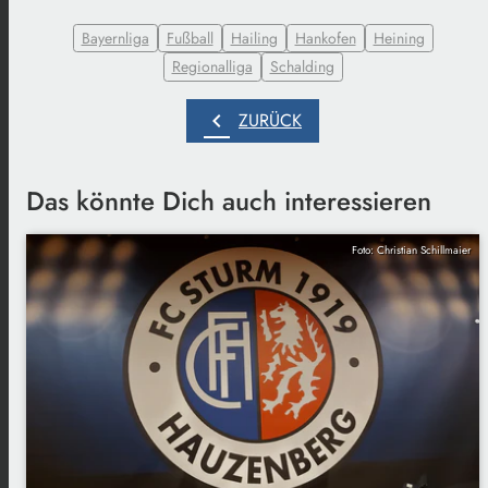
Bayernliga
Fußball
Hailing
Hankofen
Heining
Regionalliga
Schalding
chevron_left
ZURÜCK
Das könnte Dich auch interessieren
Foto: Christian Schillmaier