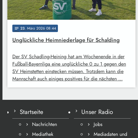
23
. März 2026 08:44
notes
Unglückliche Heimniederlage für Schalding
Der SV Schadling-Heining hat am Wochenende in der
Fußball-Bayernliga eine unglückliche 0 zu 1 gegen den
SV Heimstetten einstecken müssen. Trotzdem kann die
Mannschaft auch einiges positives für die nächsten …
Startseite
Unser Radio
Nachrichten
Jobs
Mediathek
Mediadaten und