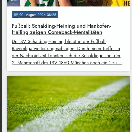
01
. August 2026 08:26
notes
Fußball: Schalding-Heining und Hankofen-
Hailing zeigen Comeback-Mentalitäten
Der SV Schalding-Heining bleibt in der Fußball-
Bayernliga weiter ungeschlagen. Durch einen Treffer in
der Nachspielzeit konnten sich die Schaldinger bei der
2. Mannschaft des TSV 1860 München noch ein 1 zu …