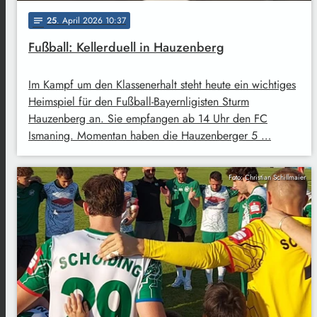
25
. April 2026 10:37
notes
Fußball: Kellerduell in Hauzenberg
Im Kampf um den Klassenerhalt steht heute ein wichtiges
Heimspiel für den Fußball-Bayernligisten Sturm
Hauzenberg an. Sie empfangen ab 14 Uhr den FC
Ismaning. Momentan haben die Hauzenberger 5 …
Foto: Christian Schillmaier