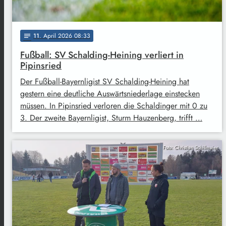
11
. April 2026 08:33
notes
Fußball: SV Schalding-Heining verliert in
Pipinsried
Der Fußball-Bayernligist SV Schalding-Heining hat
gestern eine deutliche Auswärtsniederlage einstecken
müssen. In Pipinsried verloren die Schaldinger mit 0 zu
3. Der zweite Bayernligist, Sturm Hauzenberg, trifft …
Foto: Christian Schillmaier