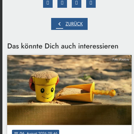
chevron_left
ZURÜCK
Das könnte Dich auch interessieren
Foto: Pixabay
06
. August 2026 09:46
notes