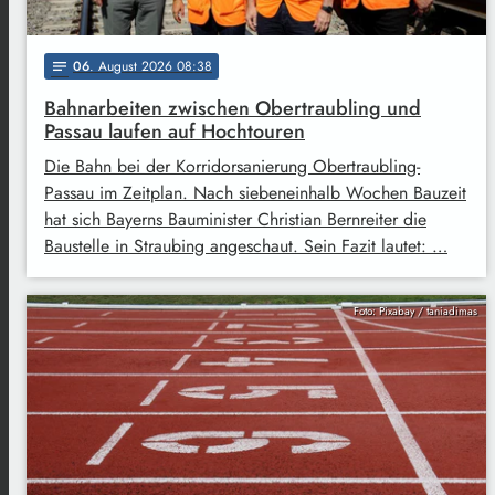
06
. August 2026 08:38
notes
Bahnarbeiten zwischen Obertraubling und
Passau laufen auf Hochtouren
Die Bahn bei der Korridorsanierung Obertraubling-
Passau im Zeitplan. Nach siebeneinhalb Wochen Bauzeit
hat sich Bayerns Bauminister Christian Bernreiter die
Baustelle in Straubing angeschaut. Sein Fazit lautet: …
Foto: Pixabay / taniadimas