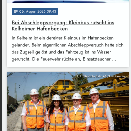
06
. August 2026 09:43
notes
Bei Abschleppvorgang: Kleinbus rutscht ins
Kelheimer Hafenbecken
In Kelheim ist ein defekter Kleinbus im Hafenbecken
gelandet. Beim eigentlichen Abschleppversuch hatte sich
das Zugseil gelöst und das Fahrzeug ist ins Wasser
gerutscht. Die Feuerwehr rückte an, Einsatztaucher …
Foto: Deutsche Bahn AG/Tom Kiewning