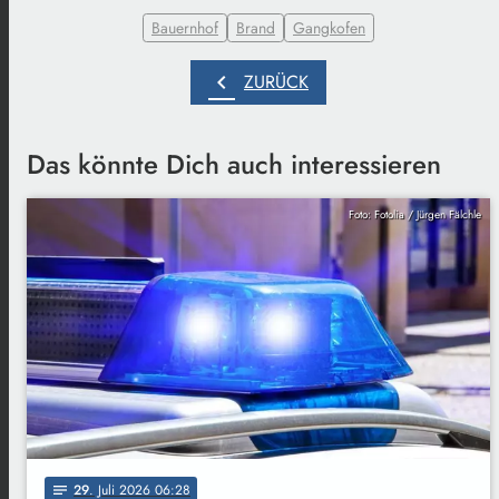
Bauernhof
Brand
Gangkofen
chevron_left
ZURÜCK
Das könnte Dich auch interessieren
Foto: Fotolia / Jürgen Fälchle
29
. Juli 2026 06:28
notes