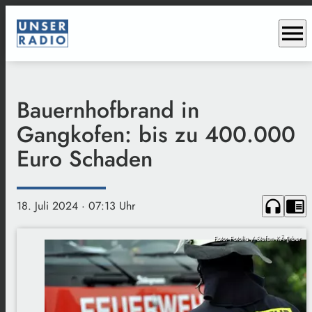
menu
Bauernhofbrand in
Gangkofen: bis zu 400.000
Euro Schaden
headphones
chrome_reader_mode
18. Juli 2024
· 07:13 Uhr
Foto: Fotolia / Stefan KÃ¶rber