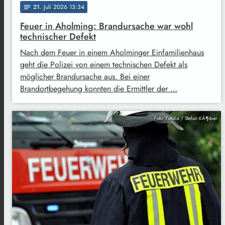
21
. Juli 2026 13:34
notes
Feuer in Aholming: Brandursache war wohl
technischer Defekt
Nach dem Feuer in einem Aholminger Einfamilienhaus
geht die Polizei von einem technischen Defekt als
möglicher Brandursache aus. Bei einer
Brandortbegehung konnten die Ermittler der …
Foto: Fotolia / Stefan KÃ¶rber