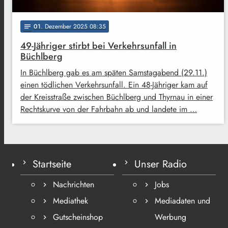
01
. Dezember 2025 08:35
notes
49-Jähriger stirbt bei Verkehrsunfall in
Büchlberg
In Büchlberg gab es am späten Samstagabend (29.11.)
einen tödlichen Verkehrsunfall. Ein 48-Jähriger kam auf
der Kreisstraße zwischen Büchlberg und Thyrnau in einer
Rechtskurve von der Fahrbahn ab und landete im …
Startseite
Unser Radio
Nachrichten
Jobs
Mediathek
Mediadaten und
Gutscheinshop
Werbung