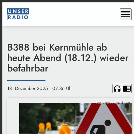
menu
B388 bei Kernmühle ab
heute Abend (18.12.) wieder
befahrbar
headphones
chrome_reader_mode
18. Dezember 2025
· 07:36 Uhr
Foto: Fotolia / Daniel Ernst