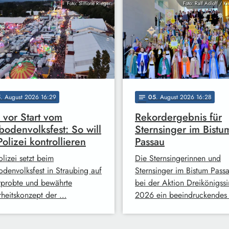
Foto: Simone Rieger
Foto: Ralf Adloff / K
5
. August 2026 16:29
05
. August 2026 16:28
notes
 vor Start vom
Rekordergebnis für
odenvolksfest: So will
Sternsinger im Bistu
Polizei kontrollieren
Passau
lizei setzt beim
Die Sternsingerinnen und
denvolksfest in Straubing auf
Sternsinger im Bistum Pass
rprobte und bewährte
bei der Aktion Dreikönigss
rheitskonzept der …
2026 ein beeindruckendes