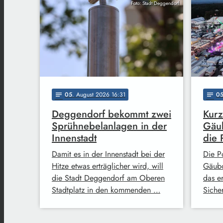
Foto: Stadt Deggendorf
05
. August 2026 16:31
0
notes
notes
Deggendorf bekommt zwei
Kurz
Sprühnebelanlagen in der
Gäub
Innenstadt
die 
Damit es in der Innenstadt bei der
Die Po
Hitze etwas erträglicher wird, will
Gäubo
die Stadt Deggendorf am Oberen
das e
Stadtplatz in den kommenden …
Siche