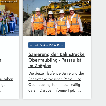
indermissionswerk
Foto: Deutsche Bahn AG/Tom Kiewning
05
. August 2026 16:27
notes
Sanierung der Bahnstrecke
m
Obertraubling - Passau ist
im Zeitplan
Die derzeit laufende Sanierung der
au haben
Bahnstrecke zwischen Passau und
ingen
Obertraubling kommt planmäßig
 …
daran. Darüber informiert jetzt …