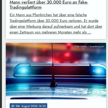
Mann verliert über 30.000 Euro an Fake-
Tradingplattform
Ein Mann aus Pfarrkirchen hat über eine falsche
Tradingplattform über 30.000 Euro verloren. Er wurde
über eine Werbung darauf aufmerksam und hat dort über
einen Zeitraum von mehreren Monaten mehr als …
Foto: Fotolia / lassedesignen
06
. August 2026 14:32
notes