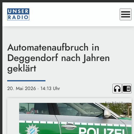
menu
Automatenaufbruch in
Deggendorf nach Jahren
geklärt
headphones
chrome_reader_mode
20. Mai 2026
· 14:13 Uhr
Foto: Polizei Bayern