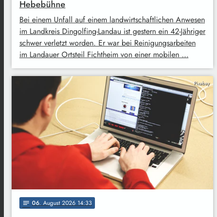
Hebebühne
Bei einem Unfall auf einem landwirtschaftlichen Anwesen
im Landkreis Dingolfing-Landau ist gestern ein 42-Jähriger
schwer verletzt worden. Er war bei Reinigungsarbeiten
im Landauer Ortsteil Fichtheim von einer mobilen …
Pixabay
06
. August 2026 14:33
notes