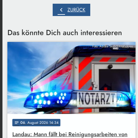
chevron_left
ZURÜCK
Das könnte Dich auch interessieren
Foto: Adobe Stock EKH-Pictures
06
. August 2026 14:34
notes
Landau: Mann fällt bei Reinigungsarbeiten von