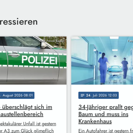
ressieren
Foto: Polizei Bayern
Foto
3
. August 2026 08:01
24
. Juli 2026 12:03
notes
 überschlägt sich im
34-Jähriger prallt g
austellenbereich
Baum und muss ins
Krankenhaus
ektakulärer Unfall ist gestern
er A3 zum Glück glimpflich
Ein Autofahrer ist gestern f