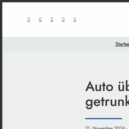
Startse
Auto üb
getrun
21. November 2024
·