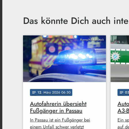
Das könnte Dich auch inte
Ronny/Adobe Stock
12
. März 2026 06:30
0
notes
notes
Autofahrerin übersieht
Auto
Fußgänger in Passau
A3-B
In Passau ist ein Fußgänger bei
Ein sp
einem Unfall schwer verletzt
auf d