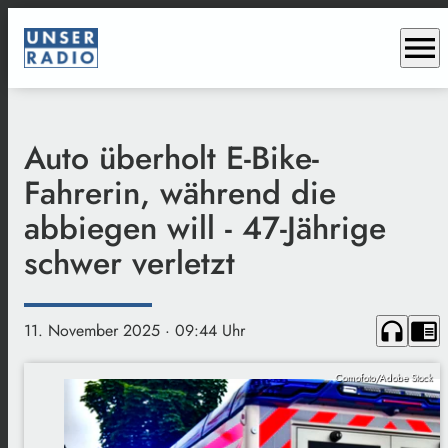
menu
Auto überholt E-Bike-
Fahrerin, während die
abbiegen will - 47-Jährige
schwer verletzt
headphones
chrome_reader_mode
11. November 2025
· 09:44 Uhr
Comofoto/Adobe Stock