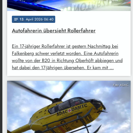
13
. April 2026 06:40
notes
Autofahrerin übersieht Rollerfahrer
Ein 17-jähriger Rollerfahrer ist gestern Nachmittag bei
Falkenberg schwer verletzt worden. Eine Autofahrerin
wollte von der B20 in Richtung Oberhöft abbiegen und
hat dabei den 17-Jährigen übersehen. Er kam mit …
Foto: ADAC