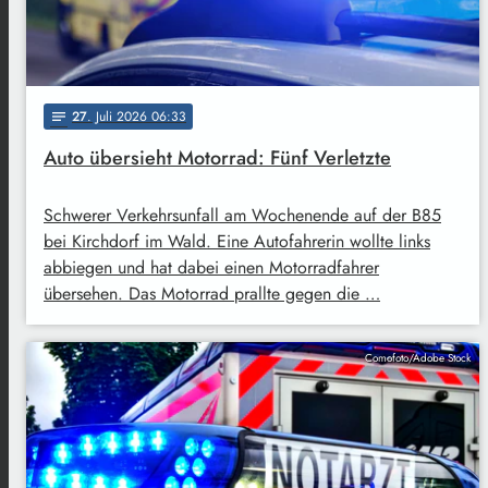
27
. Juli 2026 06:33
notes
Auto übersieht Motorrad: Fünf Verletzte
Schwerer Verkehrsunfall am Wochenende auf der B85
bei Kirchdorf im Wald. Eine Autofahrerin wollte links
abbiegen und hat dabei einen Motorradfahrer
übersehen. Das Motorrad prallte gegen die …
Comofoto/Adobe Stock