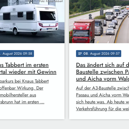
Foto: Knaus-Tabbert
8
. August 2026 09:58
08
. August 2026 09:57
notes
s Tabbert im ersten
Das ändert sich auf 
tal wieder mit Gewinn
Baustelle zwischen P
und Aicha vorm Wal
parkurs bei Knaus Tabbert
 offenbar Wirkung. Der
Auf der A3-Baustelle zwisc
obilhersteller aus
Passau und Aicha vorm Wal
lsbrunn hat im ersten …
sich heute was. Ab heute w
Verkehrsführung für die we