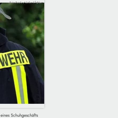
Foto: Fotolia / Stefan KÃ¶rber
e eines Schuhgeschäfts