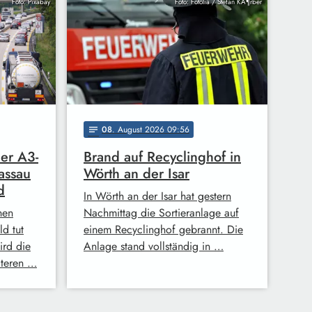
Foto: Pixabay
Foto: Fotolia / Stefan KÃ¶rber
08
. August 2026 09:56
notes
der A3-
Brand auf Recyclinghof in
assau
Wörth an der Isar
d
In Wörth an der Isar hat gestern
hen
Nachmittag die Sortieranlage auf
d tut
einem Recyclinghof gebrannt. Die
ird die
Anlage stand vollständig in …
iteren …