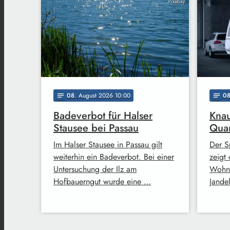
Pixabay
08
. August 2026 10:00
0
notes
notes
Badeverbot für Halser
Knau
Stausee bei Passau
Quar
Im Halser Stausee in Passau gilt
Der S
weiterhin ein Badeverbot. Bei einer
zeigt
Untersuchung der Ilz am
Wohnm
Hofbauerngut wurde eine …
Jande