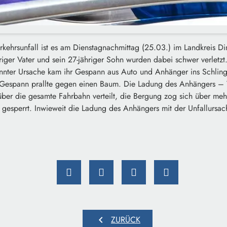
kehrsunfall ist es am Dienstagnachmittag (25.03.) im Landkreis Di
iger Vater und sein 27-jähriger Sohn wurden dabei schwer verletz
nnter Ursache kam ihr Gespann aus Auto und Anhänger ins Schling
 Gespann prallte gegen einen Baum. Die Ladung des Anhängers –
über die gesamte Fahrbahn verteilt, die Bergung zog sich über meh
t gesperrt. Inwieweit die Ladung des Anhängers mit der Unfallurs
chevron_left
ZURÜCK