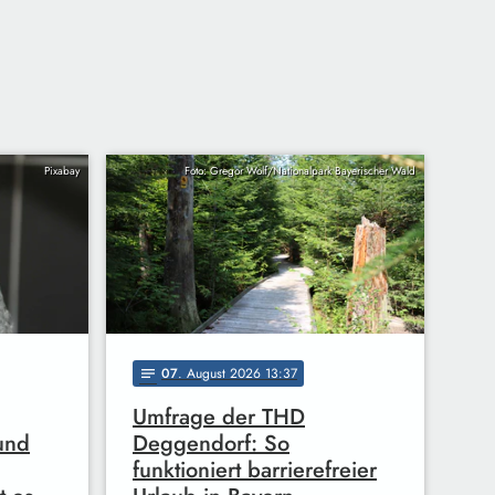
Pixabay
Foto: Gregor Wolf/Nationalpark Bayerischer Wald
07
. August 2026 13:37
notes
Umfrage der THD
 und
Deggendorf: So
funktioniert barrierefreier