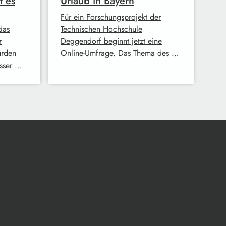
t es
Urlaub in Bayern
Für ein Forschungsprojekt der
das
Technischen Hochschule
r
Deggendorf beginnt jetzt eine
urden
Online-Umfrage. Das Thema des …
asser …