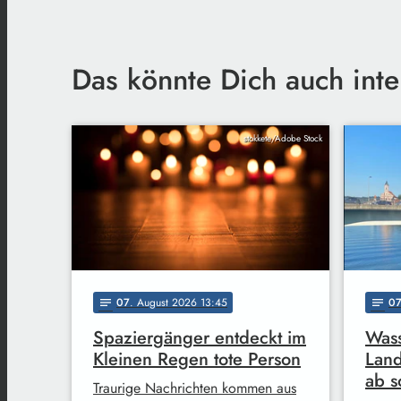
Das könnte Dich auch inte
stokkete/Adobe Stock
07
. August 2026 13:45
0
notes
notes
Spaziergänger entdeckt im
Wass
Kleinen Regen tote Person
Land
ab s
Traurige Nachrichten kommen aus