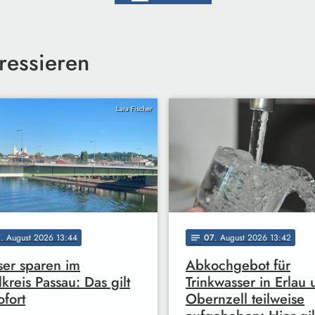
ressieren
Lara Fischer
7
. August 2026 13:44
07
. August 2026 13:42
notes
er sparen im
Abkochgebot für
kreis Passau: Das gilt
Trinkwasser in Erlau
ofort
Obernzell teilweise