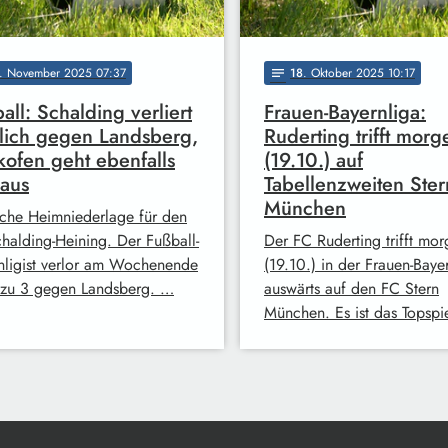
. November 2025 07:37
18
. Oktober 2025 10:17
notes
all: Schalding verliert
Frauen-Bayernliga:
lich gegen Landsberg,
Ruderting trifft morg
ofen geht ebenfalls
(19.10.) auf
 aus
Tabellenzweiten Ster
München
iche Heimniederlage für den
halding-Heining. Der Fußball-
Der FC Ruderting trifft mo
nligist verlor am Wochenende
(19.10.) in der Frauen-Baye
 zu 3 gegen Landsberg. …
auswärts auf den FC Stern
München. Es ist das Topspi