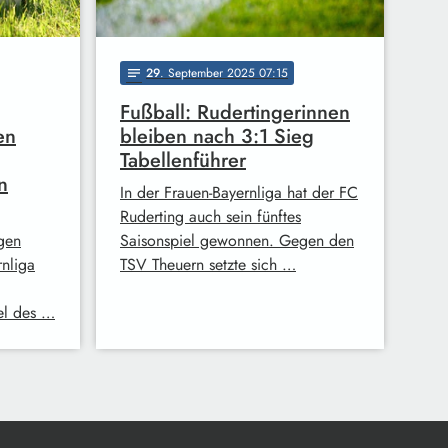
29
. September 2025 07:15
notes
Fußball: Rudertingerinnen
en
bleiben nach 3:1 Sieg
Tabellenführer
n
In der Frauen-Bayernliga hat der FC
Ruderting auch sein fünftes
rgen
Saisonspiel gewonnen. Gegen den
rnliga
TSV Theuern setzte sich …
el des …