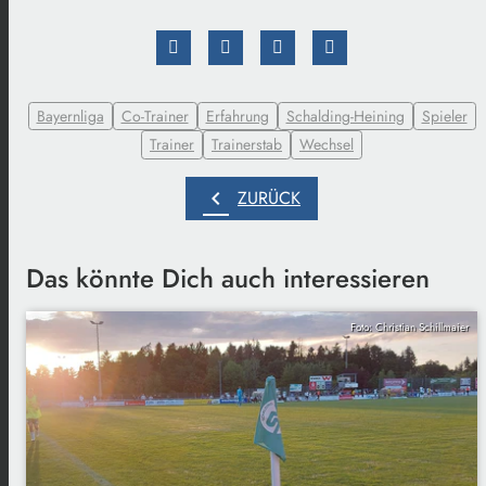
Bayernliga
Co-Trainer
Erfahrung
Schalding-Heining
Spieler
Trainer
Trainerstab
Wechsel
chevron_left
ZURÜCK
Das könnte Dich auch interessieren
Foto: Christian Schillmaier