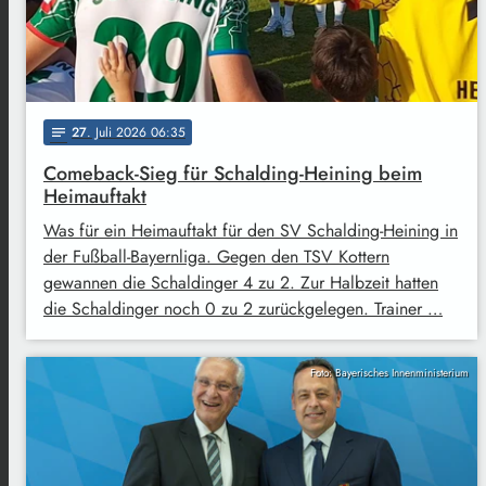
27
. Juli 2026 06:35
notes
Comeback-Sieg für Schalding-Heining beim
Heimauftakt
Was für ein Heimauftakt für den SV Schalding-Heining in
der Fußball-Bayernliga. Gegen den TSV Kottern
gewannen die Schaldinger 4 zu 2. Zur Halbzeit hatten
die Schaldinger noch 0 zu 2 zurückgelegen. Trainer …
Foto: Bayerisches Innenministerium