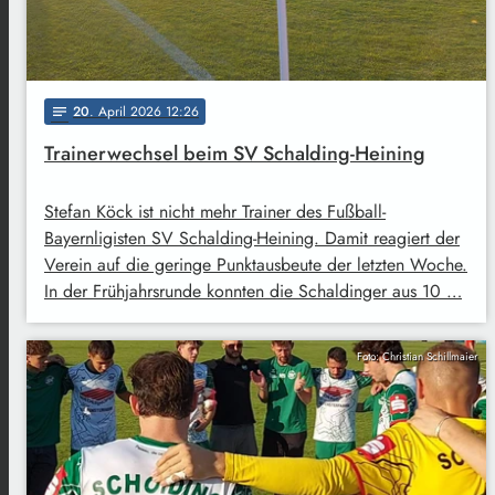
20
. April 2026 12:26
notes
Trainerwechsel beim SV Schalding-Heining
Stefan Köck ist nicht mehr Trainer des Fußball-
Bayernligisten SV Schalding-Heining. Damit reagiert der
Verein auf die geringe Punktausbeute der letzten Woche.
In der Frühjahrsrunde konnten die Schaldinger aus 10 …
Foto: Christian Schillmaier