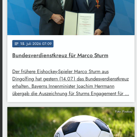
15
. Juli 2026 07:09
notes
Bundesverdienstkreuz für Marco Sturm
Der frühere Eishockey-Spieler Marco Sturm aus
Dingolfing hat gestern (14.07.) das Bundesverdienstkreuz
erhalten. Bayerns Innenminister Joachim Herrmann
übergab die Auszeichnung für Sturms Engagement für …
Foto: Pixabay