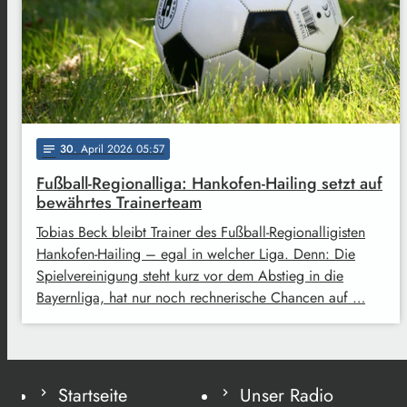
30
. April 2026 05:57
notes
Fußball-Regionalliga: Hankofen-Hailing setzt auf
bewährtes Trainerteam
Tobias Beck bleibt Trainer des Fußball-Regionalligisten
Hankofen-Hailing – egal in welcher Liga. Denn: Die
Spielvereinigung steht kurz vor dem Abstieg in die
Bayernliga, hat nur noch rechnerische Chancen auf …
Startseite
Unser Radio