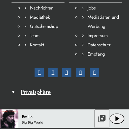
Nachrichten
Jobs
Mediathek
Mediadaten und
Gutscheinshop
Werbung
Team
Impressum
Kontakt
Datenschutz
Empfang
Privatsphäre
Emilia
library_music
play_arrow
Big Big World