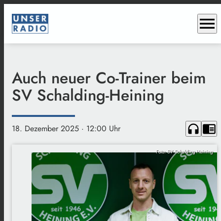
menu
Auch neuer Co-Trainer beim
SV Schalding-Heining
headphones
chrome_reader_mode
18. Dezember 2025
· 12:00 Uhr
Foto: SV Schalding-Heining