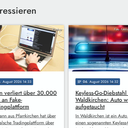
ressieren
Pixabay
Foto: Fotol
6
. August 2026 14:33
06
. August 2026 14:32
notes
 verliert über 30.000
Keyless-Go-Diebstahl 
 an Fake-
Waldkirchen: Auto w
ingplattform
aufgetaucht
ann aus Pfarrkirchen hat über
In Waldkirchen ist ein Auto
falsche Tradingplattform über
einen sogenannten Keyless-