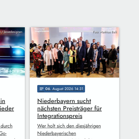
ia / lassedesignen
Foto: Matthias Balk
06
. August 2026 14:31
notes
in
Niederbayern sucht
ieder
nächsten Preisträger für
Integrationspreis
 durch
Wer holt sich den diesjährigen
Go-
Niederbayerischen