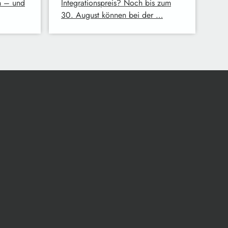
n – und
Integrationspreis? Noch bis zum
30. August können bei der …