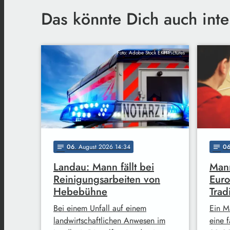
Das könnte Dich auch inte
Foto: Adobe Stock EKH-Pictures
06
. August 2026 14:34
0
notes
notes
Landau: Mann fällt bei
Mann
Reinigungsarbeiten von
Euro
Hebebühne
Trad
Bei einem Unfall auf einem
Ein M
landwirtschaftlichen Anwesen im
eine 