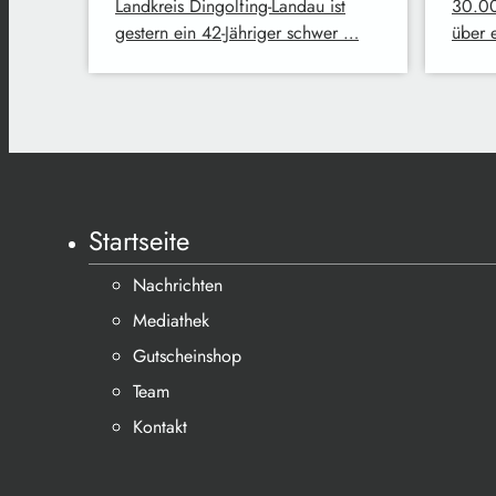
Landkreis Dingolfing-Landau ist
30.00
gestern ein 42-Jähriger schwer …
über 
Startseite
Nachrichten
Mediathek
Gutscheinshop
Team
Kontakt