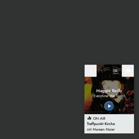
expand_more
manage_search
library_music
Maggie Reilly
Everytime We Touch
play_arrow
equalizer
ON AIR
Treffpunkt Kirche
mit Mareen Maier