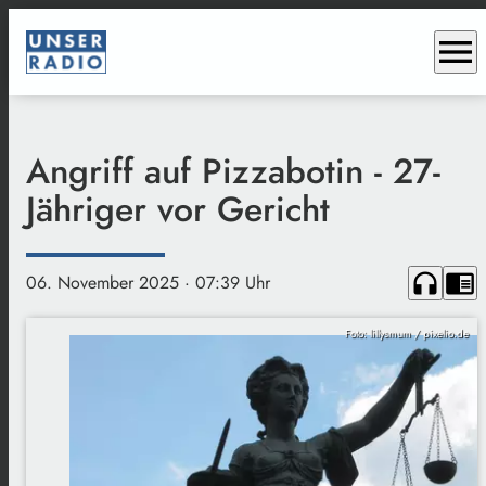
menu
Angriff auf Pizzabotin - 27-
Jähriger vor Gericht
headphones
chrome_reader_mode
06. November 2025
· 07:39 Uhr
Foto: lillysmum / pixelio.de