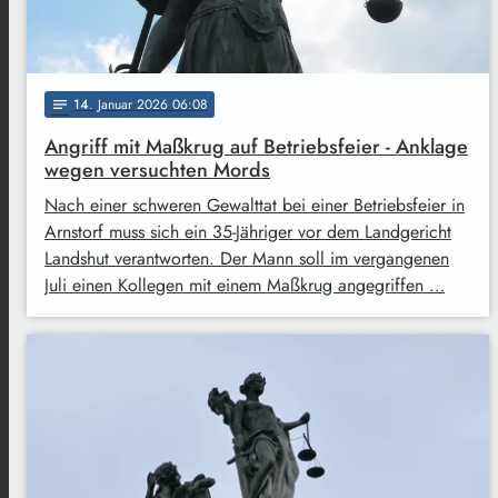
14
. Januar 2026 06:08
notes
Angriff mit Maßkrug auf Betriebsfeier - Anklage
wegen versuchten Mords
Nach einer schweren Gewalttat bei einer Betriebsfeier in
Arnstorf muss sich ein 35-Jähriger vor dem Landgericht
Landshut verantworten. Der Mann soll im vergangenen
Juli einen Kollegen mit einem Maßkrug angegriffen …