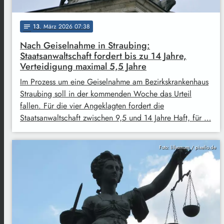
13
. März 2026 07:38
notes
Nach Geiselnahme in Straubing:
Staatsanwaltschaft fordert bis zu 14 Jahre,
Verteidigung maximal 5,5 Jahre
Im Prozess um eine Geiselnahme am Bezirkskrankenhaus
Straubing soll in der kommenden Woche das Urteil
fallen. Für die vier Angeklagten fordert die
Staatsanwaltschaft zwischen 9,5 und 14 Jahre Haft, für …
Foto: lillysmum / pixelio.de