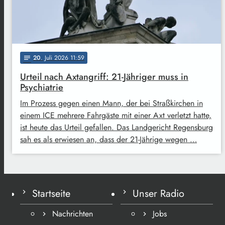
20
. Juli 2026 11:59
notes
Urteil nach Axtangriff: 21-Jähriger muss in
Psychiatrie
Im Prozess gegen einen Mann, der bei Straßkirchen in
einem ICE mehrere Fahrgäste mit einer Axt verletzt hatte,
ist heute das Urteil gefallen. Das Landgericht Regensburg
sah es als erwiesen an, dass der 21-Jährige wegen …
Startseite
Unser Radio
Nachrichten
Jobs