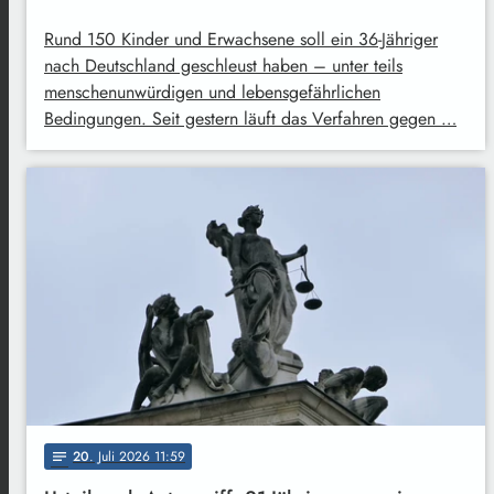
Rund 150 Kinder und Erwachsene soll ein 36-Jähriger
nach Deutschland geschleust haben – unter teils
menschenunwürdigen und lebensgefährlichen
Bedingungen. Seit gestern läuft das Verfahren gegen …
20
. Juli 2026 11:59
notes