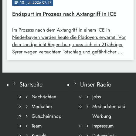
10
. Juli 2026 07:47
notes
Endspurt im Prozess nach Axtangriff in ICE
Im Prozess nach dem Axtangriff in einem ICE in
Niederbayern werden heute die Plädoyers erwartet. Vor
dem Landgericht Regensburg muss sich ein 21-jähriger
Syrer wegen versuchtem Totschlag und gefährlicher …
Startseite
Unser Radio
Nachrichten
Jobs
Mediathek
Mediadaten und
Gutscheinshop
Werbung
Team
Impressum
Kontakt
Datenschutz