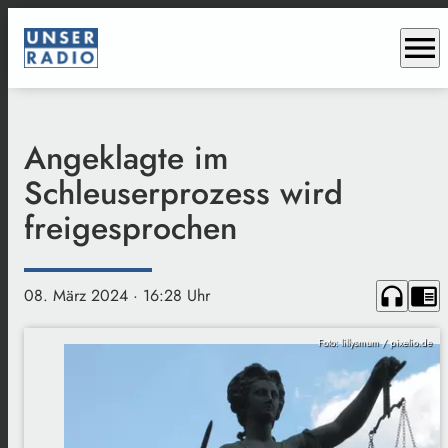
menu
Angeklagte im
Schleuserprozess wird
freigesprochen
headphones
chrome_reader_mode
08. März 2024
· 16:28 Uhr
Foto: lillysmum / pixelio.de