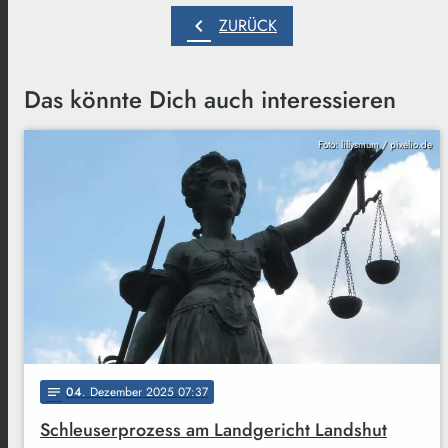
chevron_left
ZURÜCK
Das könnte Dich auch interessieren
Foto: lillysmum / pixelio.de
04
. Dezember 2025 07:37
notes
Schleuserprozess am Landgericht Landshut