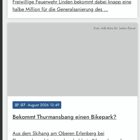
Freiwillige Feuerwehr Linden bekommt dabei knapp eine
halbe Million für die Generalsanierung des …
Foto: MdL-Büro Dr. Stefan Ebner
07
. August 2026 13:49
notes
Bekommt Thurmansbang einen Bikepark?
Aus dem Skihang am Oberen Erlenberg bei