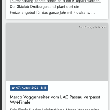
Thurmansbang könnte schon bald ein Bikepark werden.
Der Skiclub Dreiburgenland plant dort ein
Freizeitangebot für das ganze Jahr mit Flowtrails, …
Foto: Pixabay / taniadimas
07
. August 2026 13:48
notes
Marco Voggenreiter vom LAC Passau verpasst
WM-Finale
Kein Finale für den Leichtathleten Marco Voggenreiter