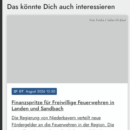
Das könnte Dich auch interessieren
Foto: Fotolia / Stefan KÃ¶rber
07
. August 2026 13:50
notes
Finanzspritze für Freiwillige Feuerwehren in
Landen und Sandbach
Die Regierung von Niederbayern verteilt neue
Fördergelder an die Feuerwehren in der Region. Die