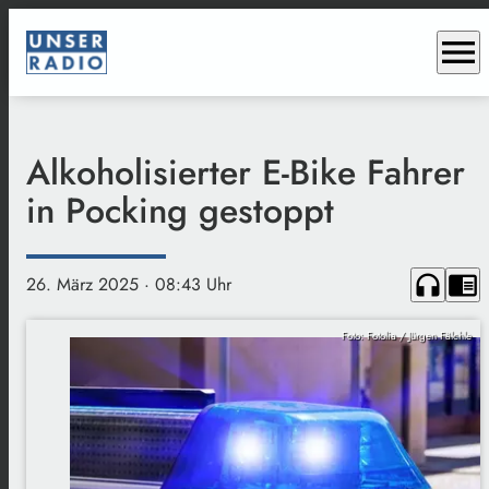
menu
Alkoholisierter E-Bike Fahrer
in Pocking gestoppt
headphones
chrome_reader_mode
26. März 2025
· 08:43 Uhr
Foto: Fotolia / Jürgen Fälchle