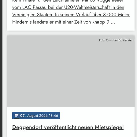
vom LAC Passau bei der U20-Weltmeisterschaft in den
Vereinigten Staaten. In seinem Vorlauf über 3.000 Meter
Hindernis landete er mit einer Zeit von knapp 9 …
Foto: Christian Schillmaier
07
. August 2026 13:46
notes
Deggendorf veröffentlicht neuen Mietspiegel