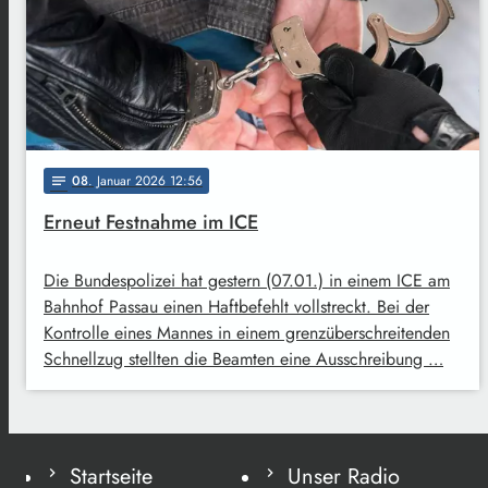
08
. Januar 2026 12:56
notes
Erneut Festnahme im ICE
Die Bundespolizei hat gestern (07.01.) in einem ICE am
Bahnhof Passau einen Haftbefehlt vollstreckt. Bei der
Kontrolle eines Mannes in einem grenzüberschreitenden
Schnellzug stellten die Beamten eine Ausschreibung …
Startseite
Unser Radio