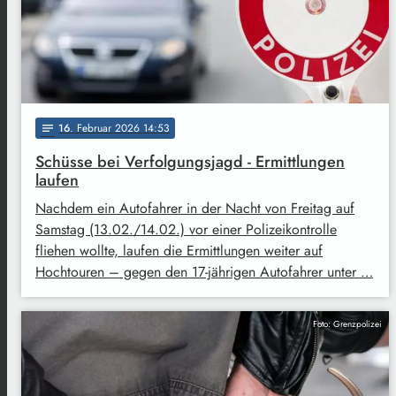
16
. Februar 2026 14:53
notes
Schüsse bei Verfolgungsjagd - Ermittlungen
laufen
Nachdem ein Autofahrer in der Nacht von Freitag auf
Samstag (13.02./14.02.) vor einer Polizeikontrolle
fliehen wollte, laufen die Ermittlungen weiter auf
Hochtouren – gegen den 17-jährigen Autofahrer unter …
Foto: Grenzpolizei