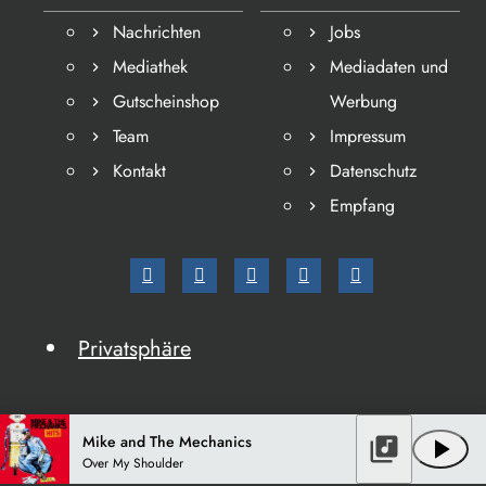
Nachrichten
Jobs
Mediathek
Mediadaten und
Gutscheinshop
Werbung
Team
Impressum
Kontakt
Datenschutz
Empfang
Privatsphäre
Mike and The Mechanics
library_music
play_arrow
Over My Shoulder