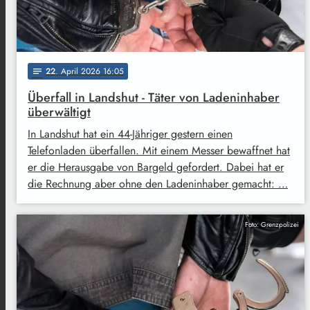
22
. April 2026 16:05
notes
Überfall in Landshut - Täter von Ladeninhaber
überwältigt
In Landshut hat ein 44-Jähriger gestern einen
Telefonladen überfallen. Mit einem Messer bewaffnet hat
er die Herausgabe von Bargeld gefordert. Dabei hat er
die Rechnung aber ohne den Ladeninhaber gemacht: …
Foto: Grenzpolizei