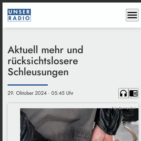
menu
Aktuell mehr und
rücksichtslosere
Schleusungen
headphones
chrome_reader_mode
29. Oktober 2024
· 05:45 Uhr
Foto: Grenzpolizei