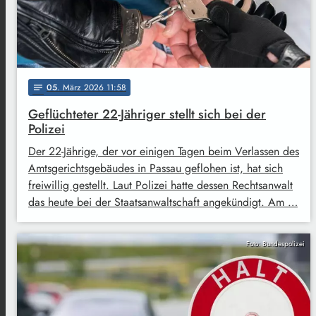
05
. März 2026 11:58
notes
Geflüchteter 22-Jähriger stellt sich bei der
Polizei
Der 22-Jährige, der vor einigen Tagen beim Verlassen des
Amtsgerichtsgebäudes in Passau geflohen ist, hat sich
freiwillig gestellt. Laut Polizei hatte dessen Rechtsanwalt
das heute bei der Staatsanwaltschaft angekündigt. Am …
Foto: Bundespolizei