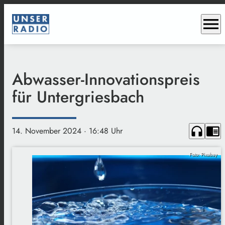
menu
Abwasser-Innovationspreis
für Untergriesbach
headphones
chrome_reader_mode
14. November 2024
· 16:48 Uhr
Foto: Pixabay