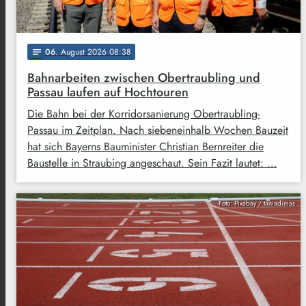
06
. August 2026 08:38
notes
Bahnarbeiten zwischen Obertraubling und
Passau laufen auf Hochtouren
Die Bahn bei der Korridorsanierung Obertraubling-
Passau im Zeitplan. Nach siebeneinhalb Wochen Bauzeit
hat sich Bayerns Bauminister Christian Bernreiter die
Baustelle in Straubing angeschaut. Sein Fazit lautet: …
Foto: Pixabay / taniadimas