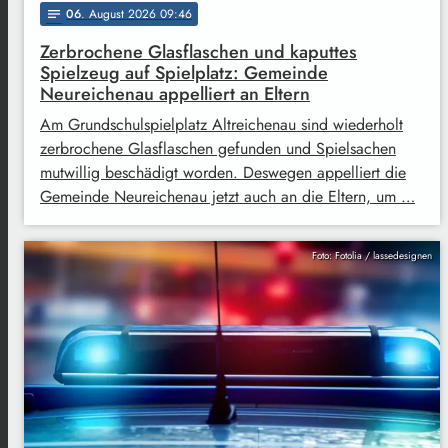
06
. August 2026 09:46
notes
Zerbrochene Glasflaschen und kaputtes
Spielzeug auf Spielplatz: Gemeinde
Neureichenau appelliert an Eltern
Am Grundschulspielplatz Altreichenau sind wiederholt
zerbrochene Glasflaschen gefunden und Spielsachen
mutwillig beschädigt worden. Deswegen appelliert die
Gemeinde Neureichenau jetzt auch an die Eltern, um …
Foto: Fotolia / lassedesignen