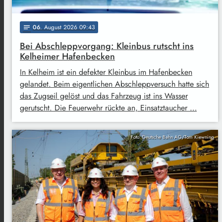
06
. August 2026 09:43
notes
Bei Abschleppvorgang: Kleinbus rutscht ins
Kelheimer Hafenbecken
In Kelheim ist ein defekter Kleinbus im Hafenbecken
gelandet. Beim eigentlichen Abschleppversuch hatte sich
das Zugseil gelöst und das Fahrzeug ist ins Wasser
gerutscht. Die Feuerwehr rückte an, Einsatztaucher …
Foto: Deutsche Bahn AG/Tom Kiewning