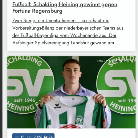
Fußball: Schalding-Heining gewinnt gegen
Fortuna Regensburg
Zwei Siege, ein Unentschieden – so schaut die
Vorbereitungs-Bilanz der niederbayerischen Teams aus
der Fußball-Bayernliga vom Wochenende aus. Der
Aufsteiger Spielvereinigung Landshut gewann am …
Foto: SV Schalding-Heining
15
. Juni 2026 14:24
notes