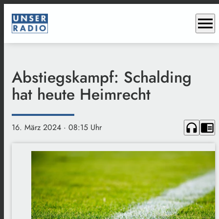
menu
Abstiegskampf: Schalding
hat heute Heimrecht
headphones
chrome_reader_mode
16. März 2024
· 08:15 Uhr