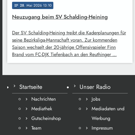
28
. Mai 2026 13:10
notes
Neuzugang beim SV Schalding-Heining
Der SV Schalding-Heining treibt die Kaderplanungen für
seine Bezirksliga-Mannschaft voran. Zur kommenden
Saison wechselt der 20-jährige Offensivspieler Finn
Brand vom FC-DJK Tiefenbach an den Reuthinger …
Startseite
Unser Radio
Nachrichten
Jobs
Mediathek
Mediadaten und
Gutscheinshop
Werbung
Team
Impressum