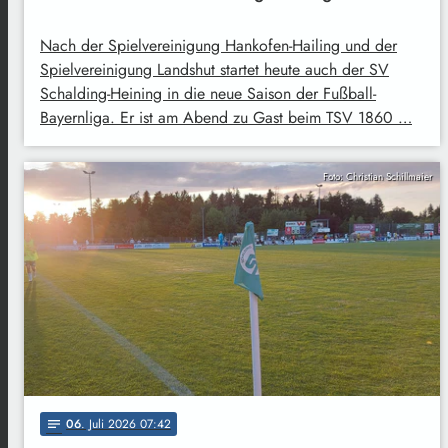
Nach der Spielvereinigung Hankofen-Hailing und der
Spielvereinigung Landshut startet heute auch der SV
Schalding-Heining in die neue Saison der Fußball-
Bayernliga. Er ist am Abend zu Gast beim TSV 1860 …
Foto: Christian Schillmaier
06
. Juli 2026 07:42
notes