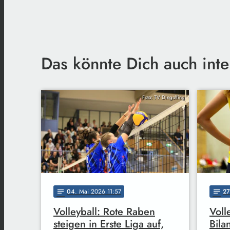
Das könnte Dich auch inte
Foto: TV Dingolfing
04
. Mai 2026 11:57
27
notes
notes
Volleyball: Rote Raben
Voll
steigen in Erste Liga auf,
Bila