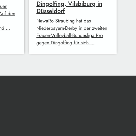
Dingolfing, Vilsbiburg in
auen
Düsseldorf
 Auf den
NawaRo Straubing hat das
end …
Niederbayern-Derby in der zweiten
Frauen-Volleyball-Bundesliga Pro
gegen Dingolfing für sich …