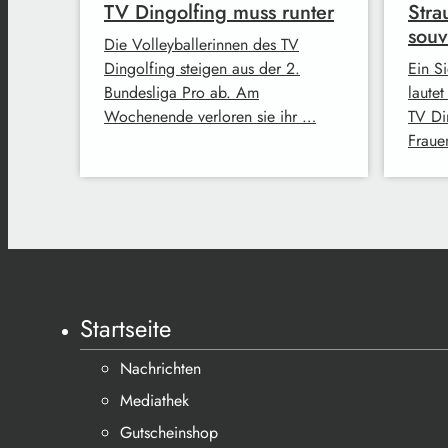
TV Dingolfing muss runter
Stra
souv
Die Volleyballerinnen des TV
Dingolfing steigen aus der 2.
Ein S
Bundesliga Pro ab. Am
laute
Wochenende verloren sie ihr …
TV Di
Fraue
Startseite
Nachrichten
Mediathek
Gutscheinshop