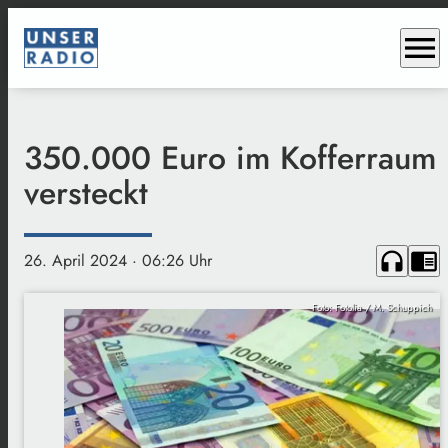
menu
350.000 Euro im Kofferraum
versteckt
headphones
chrome_reader_mode
26. April 2024
· 06:26 Uhr
Foto: Fotolia / M. Schuppich