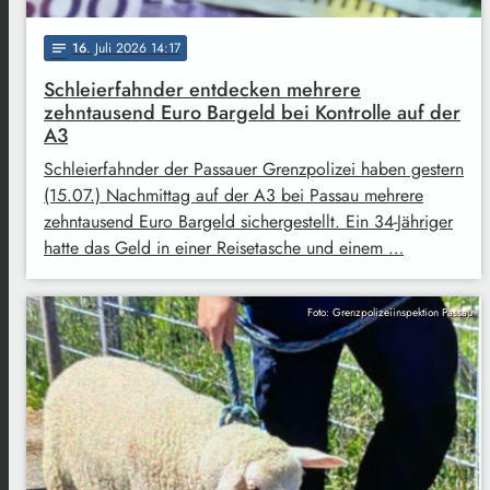
16
. Juli 2026 14:17
notes
Schleierfahnder entdecken mehrere
zehntausend Euro Bargeld bei Kontrolle auf der
A3
Schleierfahnder der Passauer Grenzpolizei haben gestern
(15.07.) Nachmittag auf der A3 bei Passau mehrere
zehntausend Euro Bargeld sichergestellt. Ein 34-Jähriger
hatte das Geld in einer Reisetasche und einem …
Foto: Grenzpolizeiinspektion Passau