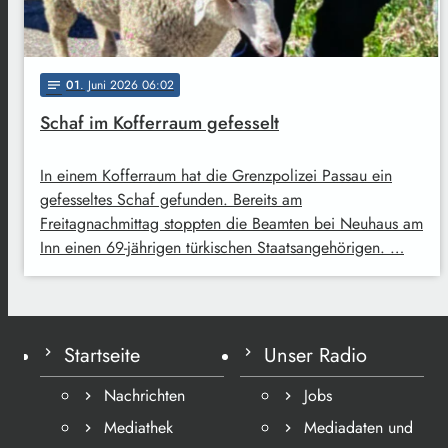
01
. Juni 2026 06:02
notes
Schaf im Kofferraum gefesselt
In einem Kofferraum hat die Grenzpolizei Passau ein
gefesseltes Schaf gefunden. Bereits am
Freitagnachmittag stoppten die Beamten bei Neuhaus am
Inn einen 69-jährigen türkischen Staatsangehörigen. …
Startseite
Unser Radio
Nachrichten
Jobs
Mediathek
Mediadaten und