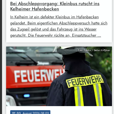
Bei Abschleppvorgang: Kleinbus rutscht ins
Kelheimer Hafenbecken
In Kelheim ist ein defekter Kleinbus im Hafenbecken
gelandet. Beim eigentlichen Abschleppversuch hatte sich
das Zugseil gelöst und das Fahrzeug ist ins Wasser
gerutscht. Die Feuerwehr rückte an, Einsatztaucher …
Foto: Fotolia / Stefan KÃ¶rber
03
. August 2026 08:03
notes