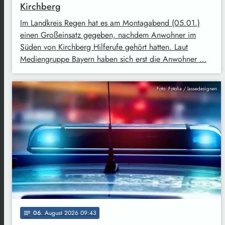
Kirchberg
Im Landkreis Regen hat es am Montagabend (05.01.)
einen Großeinsatz gegeben, nachdem Anwohner im
Süden von Kirchberg Hilferufe gehört hatten. Laut
Mediengruppe Bayern haben sich erst die Anwohner …
Foto: Fotolia / lassedesignen
06
. August 2026 09:43
notes