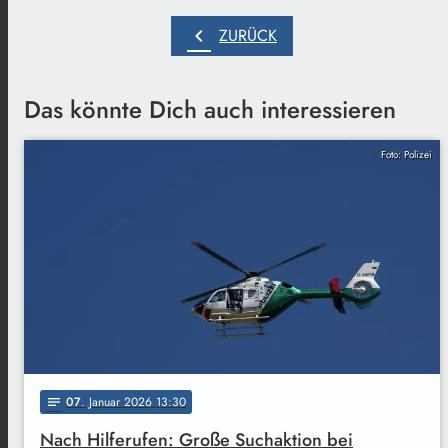
chevron_left
ZURÜCK
Das könnte Dich auch interessieren
Foto: Polizei
07
. Januar 2026 13:30
notes
Nach Hilferufen: Große Suchaktion bei