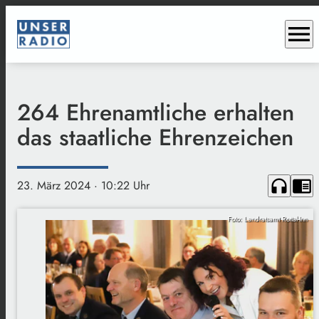
menu
264 Ehrenamtliche erhalten
das staatliche Ehrenzeichen
headphones
chrome_reader_mode
23. März 2024
· 10:22 Uhr
Foto: Landratsamt Rottal-Inn