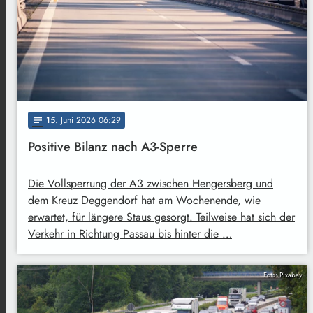
15
. Juni 2026 06:29
notes
Positive Bilanz nach A3-Sperre
Die Vollsperrung der A3 zwischen Hengersberg und
dem Kreuz Deggendorf hat am Wochenende, wie
erwartet, für längere Staus gesorgt. Teilweise hat sich der
Verkehr in Richtung Passau bis hinter die …
Foto: Pixabay