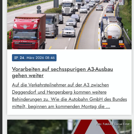
24
. März 2026 08:46
notes
Vorarbeiten auf sechsspurigen A3-Ausbau
gehen weiter
Auf die Verkehrsteilnehmer auf der A3 zwischen
Deggendorf und Hengersberg kommen weitere
Behinderungen zu. Wie die Autobahn GmbH des Bundes
mitteilt, beginnen am kommenden Montag die …
Foto: Fotolia / Daniel Ernst