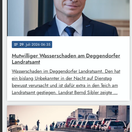
29
. Juli 2026 06:35
notes
Mutwilliger Wasserschaden am Deggendorfer
Landratsamt
Wasserschaden im Deggendorfer Landratsamt. Den hat
ein bislang Unbekannter in der Nacht auf Dienstag
bewusst verursacht und ist dafür extra in den Teich am
Landratsamt gestiegen. Landrat Bernd Sibler zeigte …