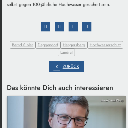
selbst gegen 100-jährliche Hochwasser gesichert sein.
Bernd Sibler
Deggendorf
Hengersberg
Hochwasserschutz
Landrat
chevron_left
ZURÜCK
Das könnte Dich auch interessieren
stmwk/ Axel König