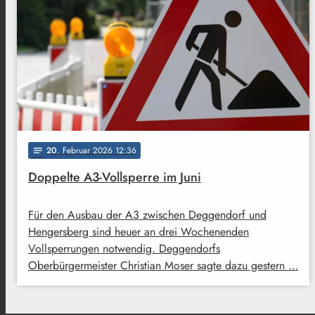
20
. Februar 2026 12:36
notes
Doppelte A3-Vollsperre im Juni
Für den Ausbau der A3 zwischen Deggendorf und
Hengersberg sind heuer an drei Wochenenden
Vollsperrungen notwendig. Deggendorfs
Oberbürgermeister Christian Moser sagte dazu gestern …