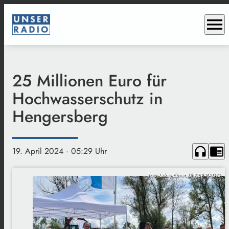
menu
25 Millionen Euro für
Hochwasserschutz in
Hengersberg
headphones
chrome_reader_mode
19. April 2024
· 05:29 Uhr
Foto: Lukas Ebner, UNSER RADIO