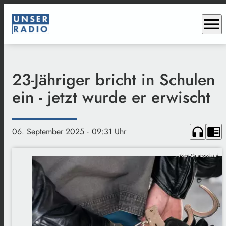
menu
23-Jähriger bricht in Schulen
ein - jetzt wurde er erwischt
headphones
chrome_reader_mode
06. September 2025
· 09:31 Uhr
Foto: Grenzpolizei