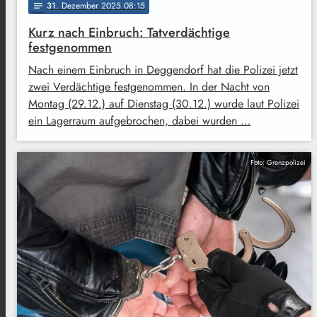
31
. Dezember 2025 08:15
notes
Kurz nach Einbruch: Tatverdächtige
festgenommen
Nach einem Einbruch in Deggendorf hat die Polizei jetzt
zwei Verdächtige festgenommen. In der Nacht von
Montag (29.12.) auf Dienstag (30.12.) wurde laut Polizei
ein Lagerraum aufgebrochen, dabei wurden …
Foto: Grenzpolizei