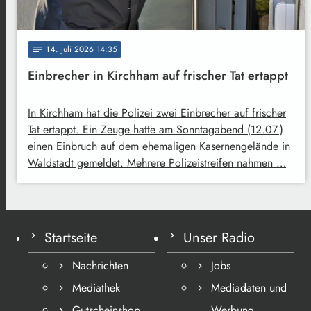
14
. Juli 2026 14:35
notes
Einbrecher in Kirchham auf frischer Tat ertappt
In Kirchham hat die Polizei zwei Einbrecher auf frischer
Tat ertappt. Ein Zeuge hatte am Sonntagabend (12.07.)
einen Einbruch auf dem ehemaligen Kasernengelände in
Waldstadt gemeldet. Mehrere Polizeistreifen nahmen …
Startseite
Unser Radio
Nachrichten
Jobs
Mediathek
Mediadaten und
Gutscheinshop
Werbung