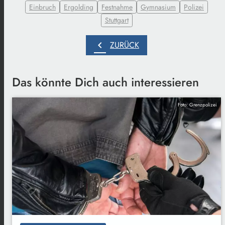
Einbruch
Ergolding
Festnahme
Gymnasium
Polizei
Stuttgart
chevron_left
ZURÜCK
Das könnte Dich auch interessieren
Foto: Grenzpolizei