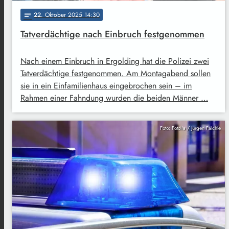
22
. Oktober 2025 14:30
notes
Tatverdächtige nach Einbruch festgenommen
Nach einem Einbruch in Ergolding hat die Polizei zwei
Tatverdächtige festgenommen. Am Montagabend sollen
sie in ein Einfamilienhaus eingebrochen sein – im
Rahmen einer Fahndung wurden die beiden Männer …
Foto: Fotolia / Jürgen Fälchle