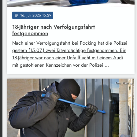
16
. Juli 2026 16:29
notes
18-Jähriger nach Verfolgungsfahrt
festgenommen
Nach einer Verfolgungsfahrt bei Pocking hat die Polizei
gestern (15.07.) zwei Tatverdächtige festgenommen. Ein
18-Jähriger war nach einer Unfallflucht mit einem Audi
mit gestohlenen Kennzeichen vor der Polizei …
Foto: Pixabay