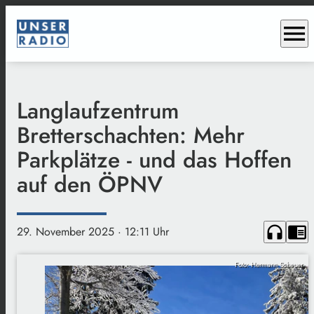
menu
Langlaufzentrum
Bretterschachten: Mehr
Parkplätze - und das Hoffen
auf den ÖPNV
headphones
chrome_reader_mode
29. November 2025
· 12:11 Uhr
Foto: Hermann Scheuer