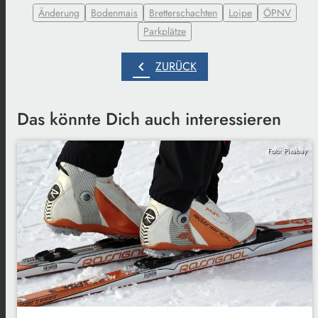
Änderung
Bodenmais
Bretterschachten
Loipe
ÖPNV
Parkplätze
chevron_left
ZURÜCK
Das könnte Dich auch interessieren
Foto: Pixabay