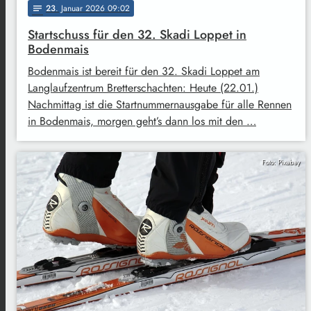
23
. Januar 2026 09:02
notes
Startschuss für den 32. Skadi Loppet in
Bodenmais
Bodenmais ist bereit für den 32. Skadi Loppet am
Langlaufzentrum Bretterschachten: Heute (22.01.)
Nachmittag ist die Startnummernausgabe für alle Rennen
in Bodenmais, morgen geht’s dann los mit den …
Foto: Pixabay