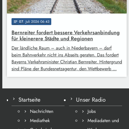
07
. Juli 2026 06:43
notes
Bernreiter fordert bessere Verkehrsanbindung
für kleinerere Städte und Regionen
Der ländliche Raum – auch in Niederbayern – darf
beim Bahnverkehr nicht ins Abseits geraten. Das fordert
Bayerns Verkehrsminister Christian Bernreiter. Hintergrund
sind Pläne der Bundesnetzagentur, den Wettbewerb …
Startseite
Unser Radio
Nachrichten
Jobs
Mediathek
Mediadaten und