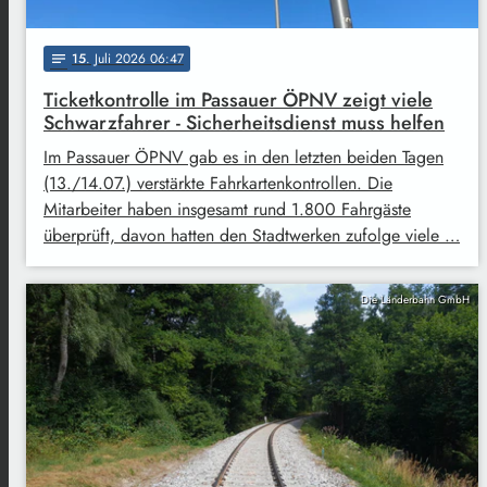
15
. Juli 2026 06:47
notes
Ticketkontrolle im Passauer ÖPNV zeigt viele
Schwarzfahrer - Sicherheitsdienst muss helfen
Im Passauer ÖPNV gab es in den letzten beiden Tagen
(13./14.07.) verstärkte Fahrkartenkontrollen. Die
Mitarbeiter haben insgesamt rund 1.800 Fahrgäste
überprüft, davon hatten den Stadtwerken zufolge viele …
Die Länderbahn GmbH