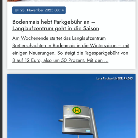
28
. November 2025 08:14
notes
Bodenmais hebt Parkgebühr an –
Langlaufzentrum geht in die Saison
Am Wochenende startet das Langlaufzentrum
Bretterschachten in Bodenmais in die Wintersaison – mit
einigen Neuerungen. So steigt die Tagesparkgebühr von
8 auf 12 Euro, also um 50 Prozent. Mit den …
Lara Fischer/UNSER RADIO