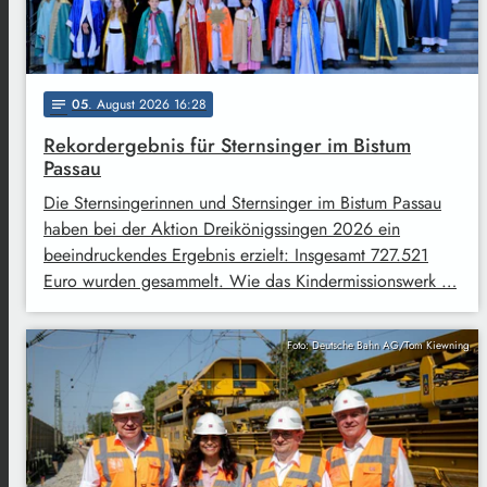
05
. August 2026 16:28
notes
Rekordergebnis für Sternsinger im Bistum
Passau
Die Sternsingerinnen und Sternsinger im Bistum Passau
haben bei der Aktion Dreikönigssingen 2026 ein
beeindruckendes Ergebnis erzielt: Insgesamt 727.521
Euro wurden gesammelt. Wie das Kindermissionswerk …
Foto: Deutsche Bahn AG/Tom Kiewning