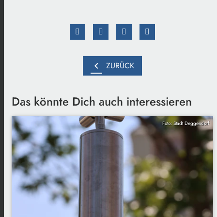
chevron_left
ZURÜCK
Das könnte Dich auch interessieren
Foto: Stadt Deggendorf