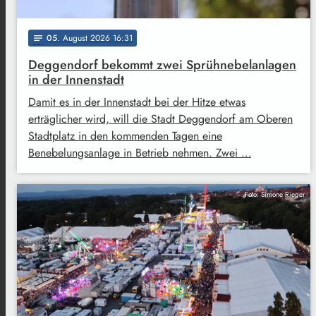
05
. August 2026 16:31
notes
Deggendorf bekommt zwei Sprühnebelanlagen
in der Innenstadt
Damit es in der Innenstadt bei der Hitze etwas
erträglicher wird, will die Stadt Deggendorf am Oberen
Stadtplatz in den kommenden Tagen eine
Benebelungsanlage in Betrieb nehmen. Zwei …
Foto: Simone Rieger