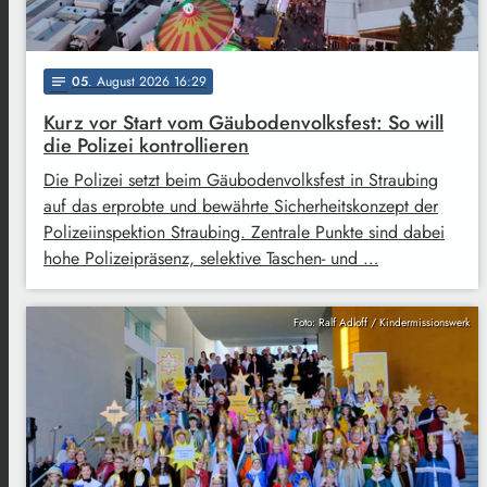
05
. August 2026 16:29
notes
Kurz vor Start vom Gäubodenvolksfest: So will
die Polizei kontrollieren
Die Polizei setzt beim Gäubodenvolksfest in Straubing
auf das erprobte und bewährte Sicherheitskonzept der
Polizeiinspektion Straubing. Zentrale Punkte sind dabei
hohe Polizeipräsenz, selektive Taschen- und …
Foto: Ralf Adloff / Kindermissionswerk