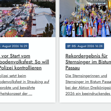
Foto: Simone Rieger
Foto: Ralf Adloff / K
5
. August 2026 16:29
05
. August 2026 16:28
notes
 vor Start vom
Rekordergebnis für
odenvolksfest: So will
Sternsinger im Bistu
Polizei kontrollieren
Passau
lizei setzt beim
Die Sternsingerinnen und
denvolksfest in Straubing auf
Sternsinger im Bistum Pass
rprobte und bewährte
bei der Aktion Dreikönigss
rheitskonzept der …
2026 ein beeindruckendes