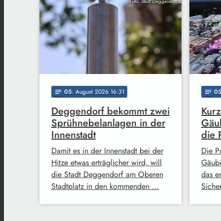
Foto: Stadt Deggendorf
05
. August 2026 16:31
0
notes
notes
Deggendorf bekommt zwei
Kurz
Sprühnebelanlagen in der
Gäub
Innenstadt
die 
Damit es in der Innenstadt bei der
Die Po
Hitze etwas erträglicher wird, will
Gäubo
die Stadt Deggendorf am Oberen
das e
Stadtplatz in den kommenden …
Siche