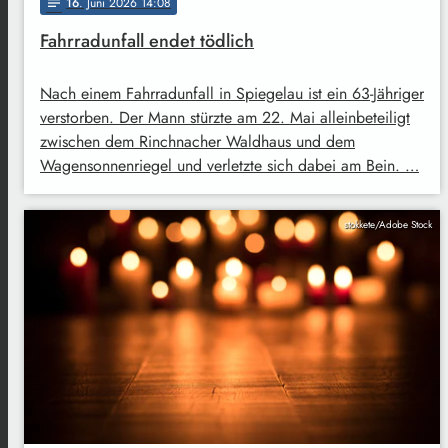
16
. Juni 2026 14:08
notes
Fahrradunfall endet tödlich
Nach einem Fahrradunfall in Spiegelau ist ein 63-Jähriger
verstorben. Der Mann stürzte am 22. Mai alleinbeteiligt
zwischen dem Rinchnacher Waldhaus und dem
Wagensonnenriegel und verletzte sich dabei am Bein. …
stokkete/Adobe Stock