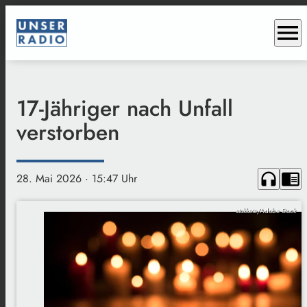
menu
17-Jähriger nach Unfall
verstorben
headphones
chrome_reader_mode
28. Mai 2026
· 15:47 Uhr
stokkete/Adobe Stock