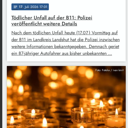
17
. Juli 2026 17:01
notes
Tödlicher Unfall auf der B11: Polizei
veröffentlicht weitere Details
Nach dem tödlichen Unfall heute (17.07.) Vormittag auf
der B11 im Landkreis Landshut hat die Polizei inzwischen
weitere Informationen bekanntgegeben. Demnach geriet
ein 87-jähriger Autofahrer aus bisher unbekannten …
Foto: Fotolia / ivan kmit