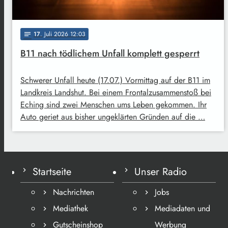
17
. Juli 2026 12:03
notes
B11 nach tödlichem Unfall komplett gesperrt
Schwerer Unfall heute (17.07.) Vormittag auf der B11 im
Landkreis Landshut. Bei einem Frontalzusammenstoß bei
Eching sind zwei Menschen ums Leben gekommen. Ihr
Auto geriet aus bisher ungeklärten Gründen auf die …
Startseite
Unser Radio
Nachrichten
Jobs
Mediathek
Mediadaten und
Gutscheinshop
Werbung