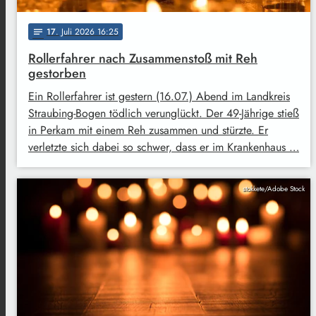
17
. Juli 2026 16:25
notes
Rollerfahrer nach Zusammenstoß mit Reh
gestorben
Ein Rollerfahrer ist gestern (16.07.) Abend im Landkreis
Straubing-Bogen tödlich verunglückt. Der 49-Jährige stieß
in Perkam mit einem Reh zusammen und stürzte. Er
verletzte sich dabei so schwer, dass er im Krankenhaus …
stokkete/Adobe Stock