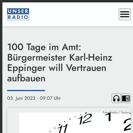
menu
100 Tage im Amt:
Bürgermeister Karl-Heinz
Eppinger will Vertrauen
aufbauen
headphones
chrome_reader_mode
03. Juni 2023
· 09:07 Uhr
Foto: Fotolia / Stauke