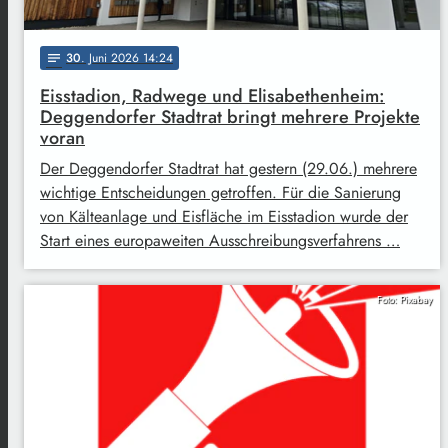
30
. Juni 2026 14:24
notes
Eisstadion, Radwege und Elisabethenheim:
Deggendorfer Stadtrat bringt mehrere Projekte
voran
Der Deggendorfer Stadtrat hat gestern (29.06.) mehrere
wichtige Entscheidungen getroffen. Für die Sanierung
von Kälteanlage und Eisfläche im Eisstadion wurde der
Start eines europaweiten Ausschreibungsverfahrens …
Foto: Pixabay