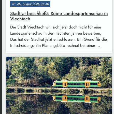
05
. August 2026 06:38
notes
Stadtrat beschließt: Keine Landesgartenschau in
Viechtach
Die Stadt Viechtach will sich jetzt doch nicht für eine
Landesgartenschau in den nächsten Jahren bewerben.
Das hat der Stadtrat jetzt entschlossen. Ein Grund für die
Entscheidung: Ein Planungsbüro rechnet bei einer …
Waldbahn