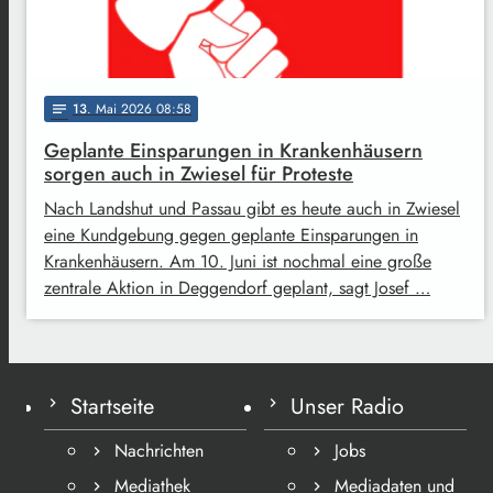
13
. Mai 2026 08:58
notes
Geplante Einsparungen in Krankenhäusern
sorgen auch in Zwiesel für Proteste
Nach Landshut und Passau gibt es heute auch in Zwiesel
eine Kundgebung gegen geplante Einsparungen in
Krankenhäusern. Am 10. Juni ist nochmal eine große
zentrale Aktion in Deggendorf geplant, sagt Josef …
Startseite
Unser Radio
Nachrichten
Jobs
Mediathek
Mediadaten und